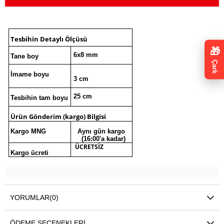
Tesbihin Detaylı Ölçüsü
🎁
6x8 mm
Tane boy
Çark
İmame boyu
3 cm
25 cm
Tesbihin tam boyu
Ürün Gönderim (kargo) Bilgis
i
Kargo MNG
Aynı gün kargo
(16:00'a kadar)
ÜCRETSİZ
Kargo ücreti
YORUMLAR
(0)
ÖDEME SEÇENEKLERI