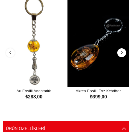
Arı Fosilli Anahtarlık
Akrep Fosilli Toz Kehribar
₺288,00
₺399,00
Anahtarlık
SEPETE EKLE
SEPETE EKLE
ÜRÜN ÖZELLIKLERI