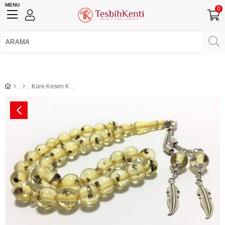
MENU
0
750 TL Üzeri Ücretsiz Kargo
•
Güvenli Ödeme
Üye Girişi
Üye Ol
Facebook İle Bağlan
Google İle Bağlan
Küre Kesim Karınca Fosilli Tesbih