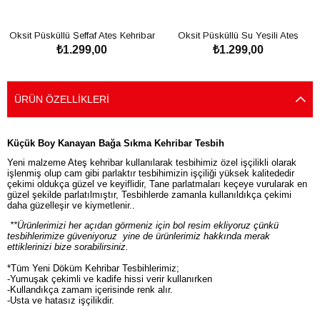
Oksit Püsküllü Şeffaf Ateş Kehribar
Oksit Püsküllü Su Yeşili Ateş
₺1.299,00
₺1.299,00
Tesbih
Kehribar Tesbih
SEPETE EKLE
SEPETE EKLE
ÜRÜN ÖZELLIKLERI
Küçük Boy Kanayan Bağa Sıkma Kehribar Tesbih
Yeni malzeme Ateş kehribar kullanılarak tesbihimiz özel işçilikli olarak
işlenmiş olup cam gibi parlaktır tesbihimizin işçiliği yüksek kalitededir
çekimi oldukça güzel ve keyiflidir, Tane parlatmaları keçeye vurularak en
güzel şekilde parlatılmıştır, Tesbihlerde zamanla kullanıldıkça çekimi
daha güzelleşir ve kiymetlenir..
**Ürünlerimizi her açıdan görmeniz için bol resim ekliyoruz çünkü
tesbihlerimize güveniyoruz yine de ürünlerimiz hakkında merak
ettiklerinizi bize sorabilirsiniz.
*Tüm Yeni Döküm Kehribar Tesbihlerimiz;
-Yumuşak çekimli ve kadife hissi verir kullanırken
-Kullandıkça zamam içerisinde renk alır.
-Usta ve hatasız işçilikdir.