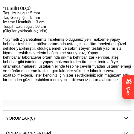
*TESBİH ÖLÇÜ
Taş Uzunluğu : 5 mm
Taş Genişliği : 5 mm
İmame Uzunluğu : 3 cm
Tespih Uzunluğu : 30 cm
(Ölçüler yaklaşık ölçüdür)
*Kıymetli Ziyaretçilerimiz İncelemiş olduğunuz yeni malzeme yapay
kehribar tesbihimiz atölye ortamında usta işçilikle tüm taneleri en güzel
şekilde yapılmıştır, oldukça emek ve sabır isteyen tesbih yapımı siz
kiymetli tesbih severlerin beğenisine sunuyoruz, Yapay
kehribarlar laboratuvar ortamında sıkma kehribar, zar kehribar, ateş
kehribar gibi isimler ile yapay malzemelerden üretilmektedir. atölye
ortamında maharetli ustaların elinde tesbihe çevrilir fiyatları ustanın emeği
ve ürünün malzeme kalitesi gibi faktörler yükselte bilmekte veya
azaltabilmektedir, ister kendiniz için ister sevdikleriniz için mağazamızda
bir birinden güzel tesbihleri inceleyebilir dilerseniz satın alabilirsiniz.
🎁
Çark
YORUMLAR
(0)
ÖDEME SEÇENEKLERI