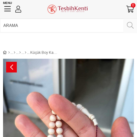
MENU
0
750 TL Üzeri Ücretsiz Kargo
•
Güvenli Ödeme
Üye Girişi
Üye Ol
Facebook İle Bağlan
Google İle Bağlan
Küçük Boy Kanayan Bağa Sıkma Kehribar Tesbih