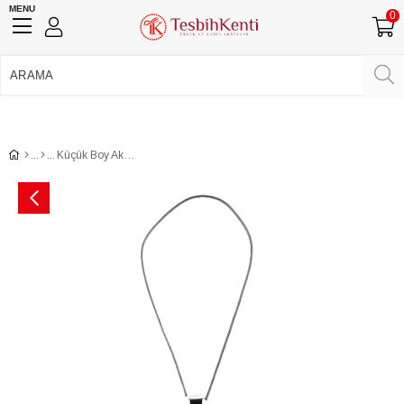
MENU
0
750 TL Üzeri Ücretsiz Kargo
•
Güvenli Ödeme
Üye Girişi
Üye Ol
Facebook İle Bağlan
Google İle Bağlan
Küçük Boy Akrep Fosilli Anahtarlık & Kolye