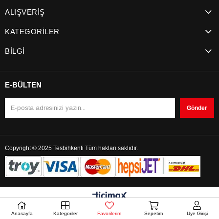
ALIŞVERİŞ
KATEGORİLER
BİLGİ
E-BÜLTEN
Gönder
Copyright © 2025 Tesbihkenti Tüm hakları saklıdır.
Anasayfa
Kategoriler
Favorilerim
Sepetim
Üye Girişi