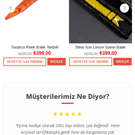
Turuncu Renk Balık Tesbih
Stres İçin Limon Sarısı Balık
₺399,00
₺399,00
Tesbih
₺599,00
₺599,00
₺319,20
₺319,20
SEPETTE %20 İNDİRİM
SEPETTE %20 İNDİRİM
SEPETE EKLE
SEPETE EKLE
Müşterilerimiz Ne Diyor?
“
★★★★★
"Eşime hediye olarak Oltu taşı aldım, çok beğendi. Hem
orijinal sertifikasıyla geldi hem de kargolama çok