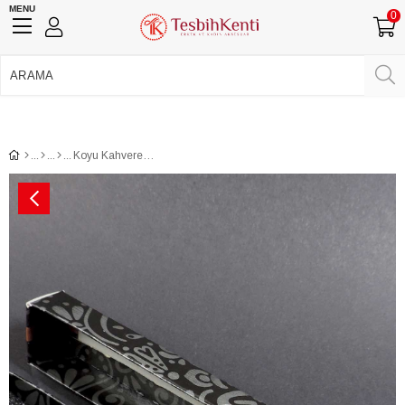
MENU
0
750 TL Üzeri Ücretsiz Kargo
•
Güvenli Ödeme
Üye Girişi
Üye Ol
Facebook İle Bağlan
Google İle Bağlan
Koyu Kahverengi Stres İçin Balık Tesbih