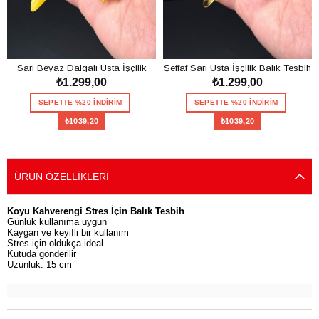
Sarı Beyaz Dalgalı Usta İşçilik
Şeffaf Sarı Usta İşçilik Balık Tesbih
₺1.299,00
₺1.299,00
Balık Tesbih
SEPETTE %20 İNDİRİM
SEPETTE %20 İNDİRİM
₺1039,20
₺1039,20
SEPETE EKLE
SEPETE EKLE
ÜRÜN ÖZELLIKLERI
Koyu Kahverengi Stres İçin Balık Tesbih
Günlük kullanıma uygun
Kaygan ve keyifli bir kullanım
Stres için oldukça ideal.
Kutuda gönderilir
Uzunluk: 15 cm