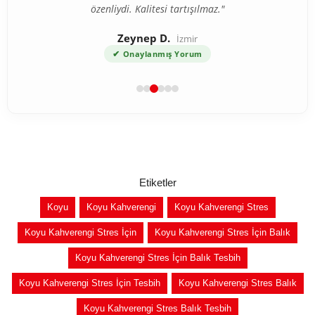
özenliydi. Kalitesi tartışılmaz."
Zeynep D.
İzmir
✔
Onaylanmış Yorum
Etiketler
Koyu
Koyu Kahverengi
Koyu Kahverengi Stres
Koyu Kahverengi Stres İçin
Koyu Kahverengi Stres İçin Balık
Koyu Kahverengi Stres İçin Balık Tesbih
Koyu Kahverengi Stres İçin Tesbih
Koyu Kahverengi Stres Balık
Koyu Kahverengi Stres Balık Tesbih