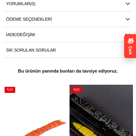
YORUMLAR
(0)
ÖDEME SEÇENEKLERI
İADE/DEĞIŞIM
🎁
Çark
SIK SORULAN SORULAR
Bu ürünün yanında bunları da tavsiye ediyoruz.
%33
%33
İndirim
İndirim
%33İndirim
%33İndirim