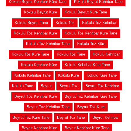
Kokulu Beyrut Kehribar Küre Tane
Kokulu Beyrut Kehribar Tane
Kokulu Beyrut Küre
Kokulu Beyrut Küre Tane
Kokulu Beyrut Tane
Kokulu Toz
Kokulu Toz Kehribar
Kokulu Toz Kehribar Küre
Kokulu Toz Kehribar Küre Tane
Kokulu Toz Kehribar Tane
Kokulu Toz Küre
Kokulu Toz Küre Tane
Kokulu Toz Tane
Kokulu Kehribar
Kokulu Kehribar Küre
Kokulu Kehribar Küre Tane
Kokulu Kehribar Tane
Kokulu Küre
Kokulu Küre Tane
Kokulu Tane
Beyrut
Beyrut Toz
Beyrut Toz Kehribar
Beyrut Toz Kehribar Küre
Beyrut Toz Kehribar Küre Tane
Beyrut Toz Kehribar Tane
Beyrut Toz Küre
Beyrut Toz Küre Tane
Beyrut Toz Tane
Beyrut Kehribar
Beyrut Kehribar Küre
Beyrut Kehribar Küre Tane