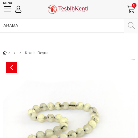
MENU
0
750 TL Üzeri Ücretsiz Kargo
•
Güvenli Ödeme
Üye Girişi
Üye Ol
Facebook İle Bağlan
Google İle Bağlan
Kokulu Beyrut Toz Kehribar Küre Tane