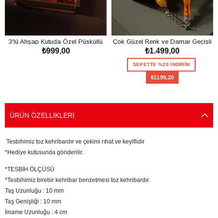
3'lü Ahşap Kutuda Özel Püsküllü
Çok Güzel Renk ve Damar Geçişli
₺999,00
₺1.499,00
Toz Kehribar Tesbih Seti
Toz Kehribar Tesbih
SEPETE EKLE
SEPETTE %20 İNDİRİM
₺1199,20
SEPETE EKLE
ÜRÜN ÖZELLIKLERI
Tesbihimiz toz kehribardır ve çekimi rıhat ve keyiflidir
*Hediye kutusunda gönderilir.
*TESBİH ÖLÇÜSÜ
*Tesbihimiz birebir kehribar benzetmesi toz kehribardır.
Taş Uzunluğu : 10 mm
Taş Genişliği : 10 mm
İmame Uzunluğu : 4 cm