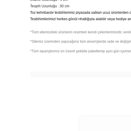
Tespih Uzunluğu : 30 cm
Toz kehribardır tesbihlerimiz piyasada satılan ucuz ürünlerden değ
Tesbihimlerimizi herkes gönül rıhatlığıyla alabilir veya hediye ama
*Tüm sitemizdeki ürünlerin resimleri kendi çekimlerimizdir, verdi
*Sitemiz üzerinden yapıcağınız tüm alıverişlerde iade ve değişi
*Tüm siparişleriniz en özenli şekilde paketlenip aynı gün içerisinde