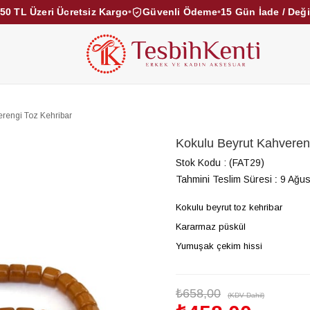
50 TL Üzeri Ücretsiz Kargo
•
Güvenli Ödeme
•
15 Gün İade / Değ
KEHRİBAR TESBİHLER
KUKA TESBİHLER
TOZ KE
KAMPANYALAR
DİĞER KATEGORİLER
rengi Toz Kehribar
Kokulu Beyrut Kahveren
Stok Kodu
(FAT29)
Tahmini Teslim Süresi
:
9 Ağus
Kokulu beyrut toz kehribar
Kararmaz püskül
Yumuşak çekim hissi
₺658,00
(KDV Dahil)