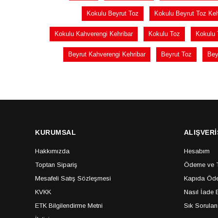
Kokulu Beyrut Toz
Kokulu Beyrut Toz Keh
Kokulu Kahverengi Kehribar
Kokulu Toz
Kokulu 
Beyrut Kahverengi Kehribar
Beyrut Toz
Bey
KURUMSAL
ALIŞVERİ
Hakkımızda
Hesabım
Toptan Sipariş
Ödeme ve Te
Mesafeli Satış Sözleşmesi
Kapıda Öde
KVKK
Nasıl İade E
ETK Bilgilendirme Metni
Sık Sorulan