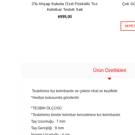
3'lü Ahşap Kutuda Özel Püsküllü Toz
Çok Gü
Kehribar Tesbih Seti
₺999,00
SEPET
SEPETE EKLE
Ürün Özellikleri
Tesbihimiz toz kehribardır ve çekimi rıhat ve keyiflidir
*Hediye kutusunda gönderilir.
*TESBİH ÖLÇÜSÜ
*Tesbihimiz birebir kehribar benzetmesi toz kehribardır.
Taş Uzunluğu : 7 mm
Taş Genişliği : 9 mm
İmame Uzunluğu : 4 cm