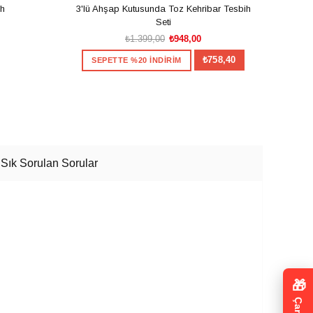
ih
3'lü Ahşap Kutusunda Toz Kehribar Tesbih
Usta İ
Seti
₺1.399,00
₺948,00
₺758,40
SEPETTE %20 İNDİRİM
S
SEPETE EKLE
Sık Sorulan Sorular
🎁
Çark