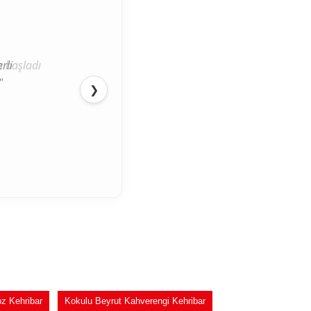
rli
"
❯
z Kehribar
Kokulu Beyrut Kahverengi Kehribar