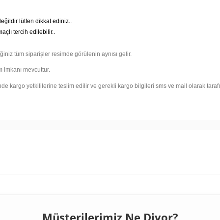
ildir lütfen dikkat ediniz..
çlı tercih edilebilir..
ğiniz tüm siparişler resimde görülenin aynısı gelir.
m imkanı mevcuttur.
 kargo yetkililerine teslim edilir ve gerekli kargo bilgileri sms ve mail olarak tarafını
Müşterilerimiz Ne Diyor?