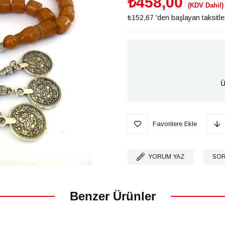
₺458,00
(KDV Dahil)
₺152,67
'den başlayan taksitle
Ü
Favorilere Ekle
YORUM YAZ
SOR
Benzer Ürünler