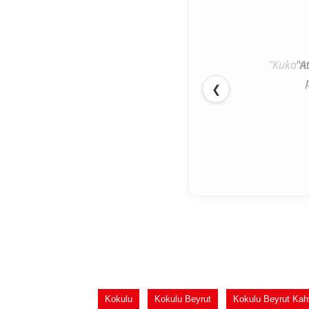
"A
❮
Kokulu
Kokulu Beyrut
Kokulu Beyrut Kah