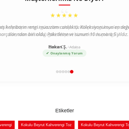
“
★★★★★
teş kehribarın rengi muazzam canlılıkta. Koleksiyonumun en değe
parçalarından biri oldu. Paketleme ve sunum 10 numara 5 yıldız.
Hakan Ş.
Adana
✔
Onaylanmış Yorum
Etiketler
verengi
Kokulu Beyrut Kahverengi Toz
Kokulu Beyrut Kahverengi To