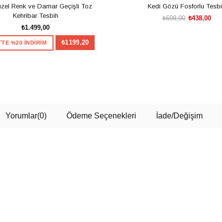
zel Renk ve Damar Geçişli Toz
Kedi Gözü Fosforlu Tesb
Kehribar Tesbih
₺698,00
₺438,00
₺1.499,00
₺1199,20
TE %20 İNDİRİM
SEPETE EKLE
SEPETE EKLE
Yorumlar
(0)
Ödeme Seçenekleri
İade/Değişim