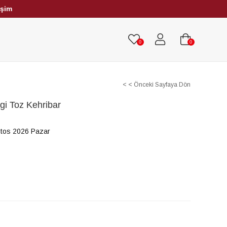
işim
HRİBAR TESBİHLER
TÜM TESBİHLER
0
0
< < Önceki Sayfaya Dön
gi Toz Kehribar
tos 2026 Pazar