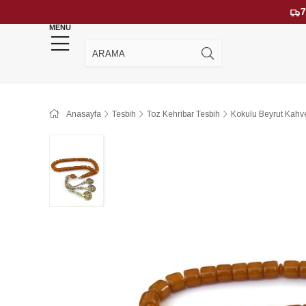
7
MENU
YENİ GELENLER
ÇOK SATANLAR
Anasayfa
Tesbih
Toz Kehribar Tesbih
Kokulu Beyrut Kahve