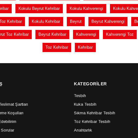
ribar
Kokulu Beyrut Kehribar
Kokulu Kahverengi
Kokulu Kahve
Toz Kehribar
Kokulu Kehribar
Beyrut
Beyrut Kahverengi
B
rut Toz Kehribar
Beyrut Kehribar
Kahverengi
Kahverengi Toz
Toz Kehribar
Kehribar
Ş
KATEGORİLER
Tesbih
slimat Şartları
Kuka Tesbih
me Koşulları
Sıkma Kehribar Tesbih
debilirim
Toz Kehribar Tesbih
 Sorular
Anahtarlık