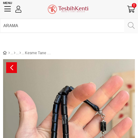
MENU
0
750 TL Üzeri Ücretsiz Kargo
•
Güvenli Ödeme
Üye Girişi
Üye Ol
Facebook İle Bağlan
Google İle Bağlan
Kesme Tane Koyu Tonda Toz Kehribar Tesbih