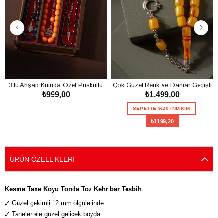
3'lü Ahşap Kutuda Özel Püsküllü
Çok Güzel Renk ve Damar Geçişli
₺999,00
₺1.499,00
Toz Kehribar Tesbih Seti
Toz Kehribar Tesbih
SEPETE EKLE
SEPETTE %20 İNDİRİM
₺1199,20
SEPETE EKLE
ÜRÜN ÖZELLIKLERI
Kesme Tane Koyu Tonda Toz Kehribar Tesbih
🗸 Güzel çekimli 12 mm ölçülerinde
🗸 Taneler ele güzel gelicek boyda