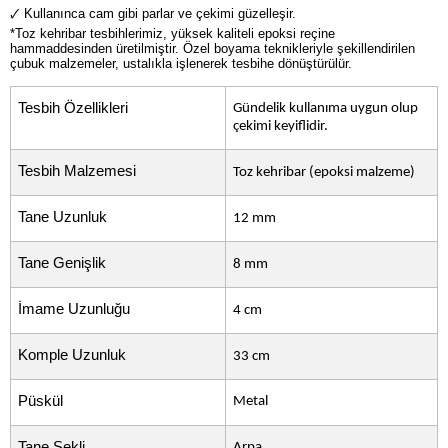
🗸 Kullanınca cam gibi parlar ve çekimi güzelleşir.
*Toz kehribar tesbihlerimiz, yüksek kaliteli epoksi reçine
hammaddesinden üretilmiştir. Özel boyama teknikleriyle şekillendirilen
çubuk malzemeler, ustalıkla işlenerek tesbihe dönüştürülür.
Tesbih Özellikleri
Gündelik kullanıma uygun olup
çekimi keyiflidir.
Tesbih Malzemesi
Toz kehribar (epoksi malzeme)
Tane Uzunluk
12 mm
Tane Genişlik
8 mm
İmame Uzunluğu
4 cm
Komple Uzunluk
33 cm
Püskül
Metal
Tane Şekli
Arpa