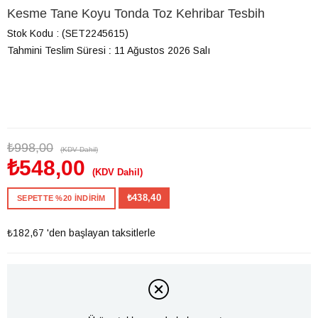
Kesme Tane Koyu Tonda Toz Kehribar Tesbih
Stok Kodu
(SET2245615)
Tahmini Teslim Süresi
:
11 Ağustos 2026 Salı
₺998,00
(KDV Dahil)
₺548,00
(KDV Dahil)
₺438,40
SEPETTE %20 İNDİRİM
₺182,67
'den başlayan taksitlerle