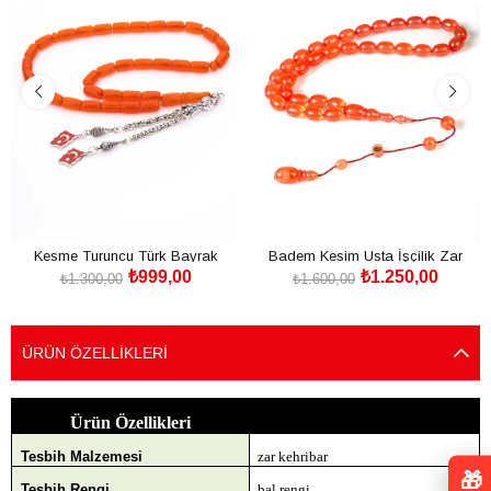
Kesme Turuncu Türk Bayrak
Badem Kesim Usta İşçilik Zar
₺999,00
₺1.250,00
Püsküllü Zar Kehribar Tesbih
Kehribar Tesbih
₺1.300,00
₺1.600,00
SEPETE EKLE
SEPETE EKLE
ÜRÜN ÖZELLIKLERI
Ürün Özellikleri
Tesbih Malzemesi
zar kehribar
🎁
Tesbih Rengi
bal rengi