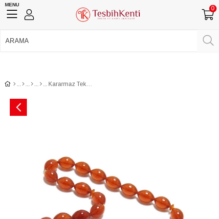
MENU
0
750 TL Üzeri Ücretsiz Kargo
•
Güvenli Ödeme
Üye Girişi
Üye Ol
Facebook İle Bağlan
Google İle Bağlan
Kararmaz Tek Püsküllü Zar Kehribar