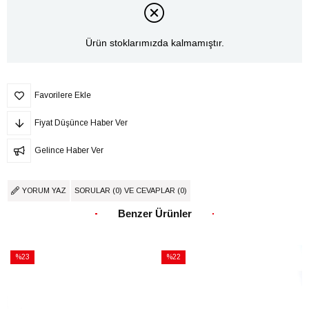
Ürün stoklarımızda kalmamıştır.
Favorilere Ekle
Fiyat Düşünce Haber Ver
Gelince Haber Ver
YORUM YAZ
SORULAR (0) VE CEVAPLAR (0)
Benzer Ürünler
%23
%22
İndirim
İndirim
%23İndirim
%22İndirim