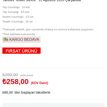
Taş Uzunluğu : 10 mm
Taş Genişliği : 6,5 mm
İmame Uzunluğu : 3,5 cm
Tespih Uzunluğu : 26 cm
*Yumuşak çekimli, gün içerisinde rıhatça ve uzunca kullanıma uygundur..
*Özel saklama kutusunda
₺299,00
(KDV Dahil)
₺258,00
(KDV Dahil)
₺86,00
'den başlayan taksitlerle