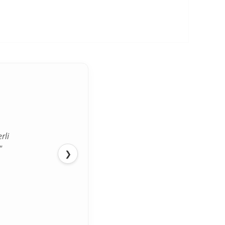
a Metni
kapsamında
azan
rli
"
❯