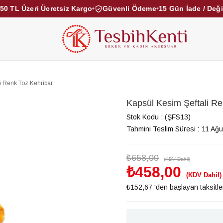
50 TL Üzeri Ücretsiz Kargo
•
Güvenli Ödeme
•
15 Gün İade / Değ
KEHRİBAR TESBİHLER
KUKA TESBİHLER
TOZ KE
KAMPANYALAR
DİĞER KATEGORİLER
i Renk Toz Kehribar
Kapsül Kesim Şeftali Re
Stok Kodu
(ŞFS13)
Tahmini Teslim Süresi
:
11 Ağu
₺658,00
(KDV Dahil)
₺458,00
(KDV Dahil)
₺152,67
'den başlayan taksitle