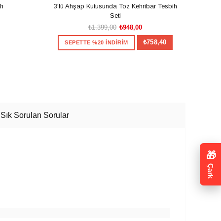
ih
3'lü Ahşap Kutusunda Toz Kehribar Tesbih
Usta İ
Seti
₺1.399,00
₺948,00
₺758,40
SEPETTE %20 İNDİRİM
S
×
Size Özel
SEPETE EKLE
zel indirim veya hediye
Sık Sorulan Sorular
anya. Kazanılan kodlar
ıdır.
gilendirmeleri için
ETK
nay veriyorum.