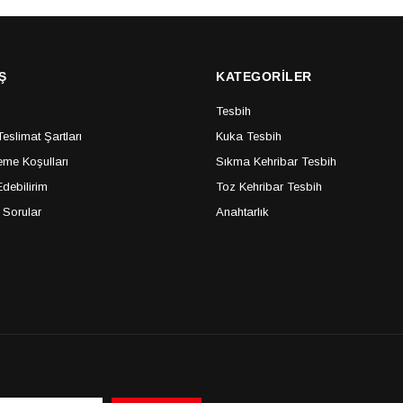
Ş
KATEGORİLER
Tesbih
slimat Şartları
Kuka Tesbih
me Koşulları
Sıkma Kehribar Tesbih
debilirim
Toz Kehribar Tesbih
 Sorular
Anahtarlık