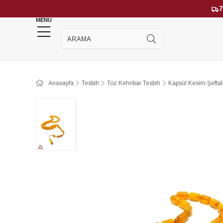
7
MENU
YENİ GELENLER
ÇOK SATANLAR
Anasayfa
Tesbih
Toz Kehribar Tesbih
Kapsül Kesim Şeftal