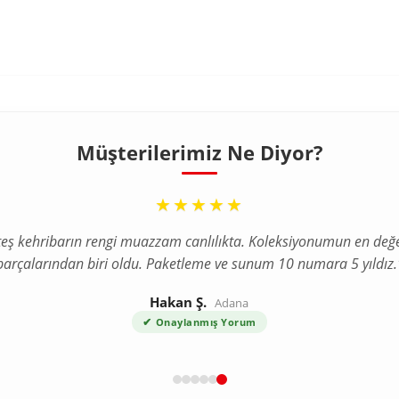
250TL
Kişisel verilerimin
KVKK Aydınlatm
işlenmesini kabul ediyorum.
Çevir K
Müşterilerimiz Ne Diyor?
“
★★★★★
teş kehribarın rengi muazzam canlılıkta. Koleksiyonumun en değe
parçalarından biri oldu. Paketleme ve sunum 10 numara 5 yıldız.
Hakan Ş.
Adana
✔
Onaylanmış Yorum