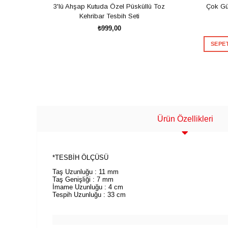
3'lü Ahşap Kutuda Özel Püsküllü Toz
Çok Gü
Kehribar Tesbih Seti
₺999,00
SEPET
SEPETE EKLE
Teşekkürler
Ürün Özellikleri
*TESBİH ÖLÇÜSÜ
Taş Uzunluğu : 11 mm
Hediye Andız
Taş Genişliği : 7 mm
İmame Uzunluğu : 4 cm
Tespih Uzunluğu : 33 cm