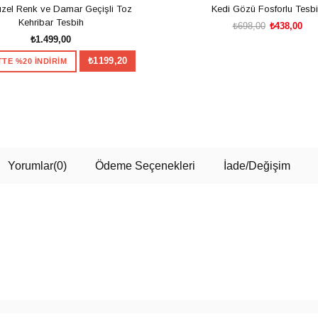
zel Renk ve Damar Geçişli Toz
Kedi Gözü Fosforlu Tesb
Kehribar Tesbih
₺698,00
₺438,00
₺1.499,00
₺1199,20
TE %20 İNDİRİM
SEPETE EKLE
TesbihKenti'nden 
Hediye
SEPETE EKLE
Çarkı çevirin, alışverişinize ö
fırsatınızı hemen kazanın.
100TL
Yorumlar
(0)
Ödeme Seçenekleri
İade/Değişim
Sınırlı sayıda kişiye özel kamp
kullanım adedi ve stoklarla sınırl
150TL
Tanıtım, pazarlama ve kampanya bil
Bilgilendirme Metni
'ni okudum, o