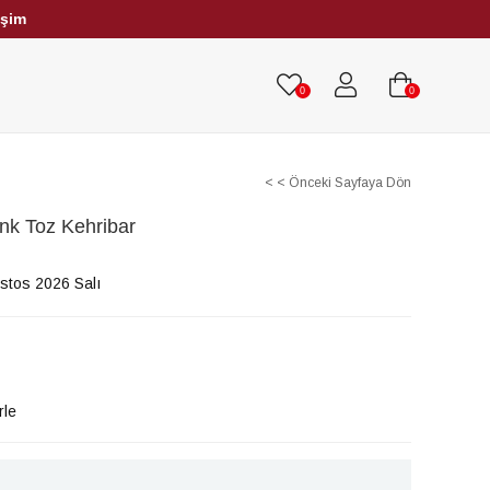
işim
HRİBAR TESBİHLER
TÜM TESBİHLER
0
0
< < Önceki Sayfaya Dön
nk Toz Kehribar
stos 2026 Salı
rle