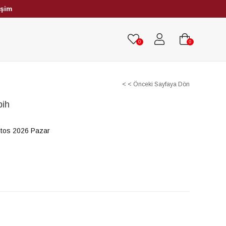
işim
HRİBAR TESBİHLER
TÜM TESBİHLER
0
0
< < Önceki Sayfaya Dön
bih
tos 2026 Pazar
m