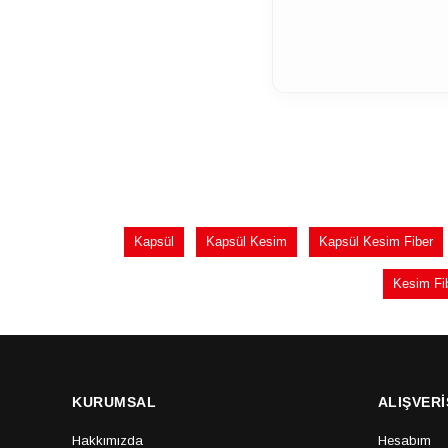
Kapsül
Kapsül Kesim
Kapsül Kesim Fiber
Kesim Fi
KURUMSAL
ALIŞVERİ
Hakkımızda
Hesabım