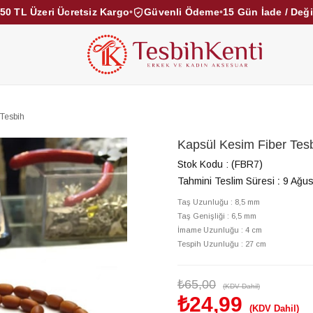
50 TL Üzeri Ücretsiz Kargo
•
Güvenli Ödeme
•
15 Gün İade / Değ
KEHRİBAR TESBİHLER
KUKA TESBİHLER
TOZ KE
KAMPANYALAR
DİĞER KATEGORİLER
 Tesbih
Kapsül Kesim Fiber Tes
Stok Kodu
(FBR7)
Tahmini Teslim Süresi
:
9 Ağus
Taş Uzunluğu : 8,5 mm
Taş Genişliği : 6,5 mm
İmame Uzunluğu : 4 c
Tespih Uzunluğu : 27 cm
₺65,00
(KDV Dahil)
₺24,99
(KDV Dahil)