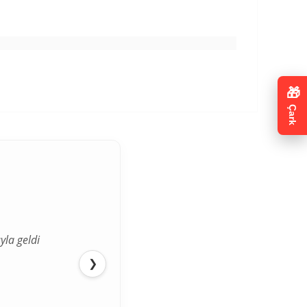
🎁
Çark
yla geldi
❯