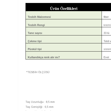
Ürün Özellikleri
Tesbih Malzemesi
fiber
kremi
Tesbih Rengi
Tane sayısı
33 lü
Çekme tipi
Tekli v
sistem
Püskül tipi
Kullandıkça renk alır mı?
Evet
*TESBİH ÖLÇÜSÜ
Taş Uzunluğu : 8,5 mm
Taş Genişliği : 6,5 mm