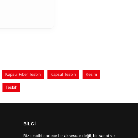
Kapsül Fiber Tesbih
Kapsül Tesbih
Kesim
Tesbih
BİLGİ
Biz tesbihi sadece bir aksesuar değil, bir sanat ve