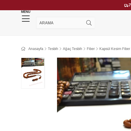
7
MENU
YENİ GELENLER
ÇOK SATANLAR
Anasayfa
Tesbih
Ağaç Tesbih
Fiber
Kapsül Kesim Fiber