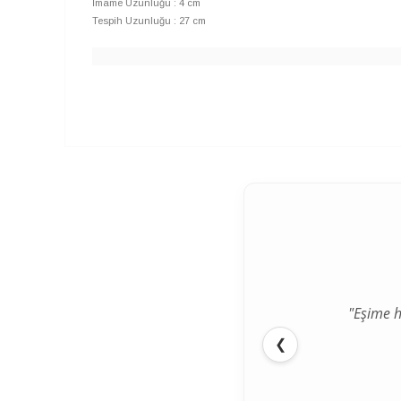
İmame Uzunluğu : 4 cm
Tespih Uzunluğu : 27 cm
"Eşime h
❮