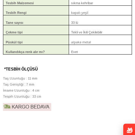
Tesbih Malzemesi
sıkma kehribar
kapalı yeşil
Tesbih Rengi
Tane sayısı
33 lü
Çekme tipi
Tekli ve İkili Çekilebilir
alpaka metal
Püskül tipi
Kullandıkça renk alır mı?
Evet
*TESBİH ÖLÇÜSÜ
Taş Uzunluğu : 11 mm
Taş Genişliği : 7 mm
İmame Uzunluğu : 4 cm
Tespih Uzunluğu : 33 cm
🎁