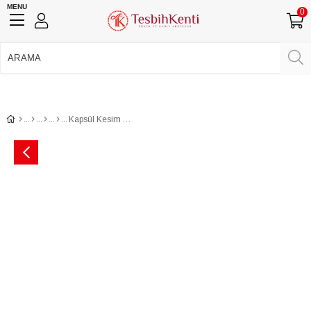
MENU
0
750 TL Üzeri Ücretsiz Kargo
•
Güvenli Ödeme
Üye Girişi
Üye Ol
Facebook İle Bağlan
Google İle Bağlan
Kapsül Kesim Açık Yeşil Ateş Kehribar