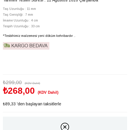
Taş Uzunluğu : 11 mm
Taş Genişliği : 7 mm
İmame Uzunluğu : 4 cm
Tespih Uzunluğu : 33 cm
*Tesbihimiz malzemesi yeni döküm kehribardır ..
₺299,00
(KDV Dahil)
₺268,00
(KDV Dahil)
₺89,33
'den başlayan taksitlerle