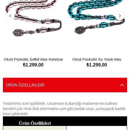
Oksit Püsküllü Şeffaf Ateş Kehribar
Oksit Püsküllü Su Yeşili Ateş
₺1.299,00
₺1.299,00
Tesbih
Kehribar Tesbih
SEPETE EKLE
SEPETE EKLE
ÜRÜN ÖZELLIKLERI
Tesbihimiz özel işçiliklidir, Ustamızın kullandığı malzeme'nin kalitesi
kendini çok rıhat fark ettirmekte cam gibi parlak olup, yumuşacık kadife
hissi çekimlidir.
Ürün Özellikleri