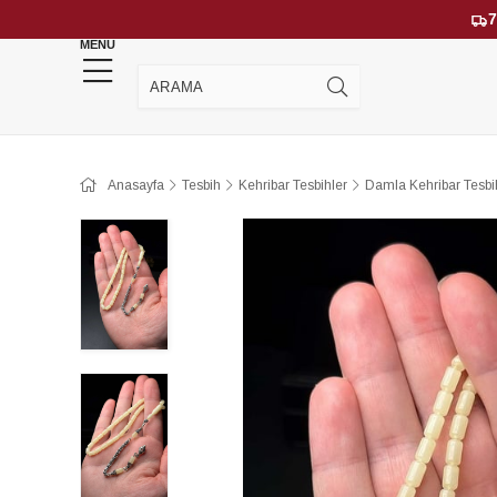
7
MENU
YENİ GELENLER
ÇOK SATANLAR
Anasayfa
Tesbih
Kehribar Tesbihler
Damla Kehribar Tesbi