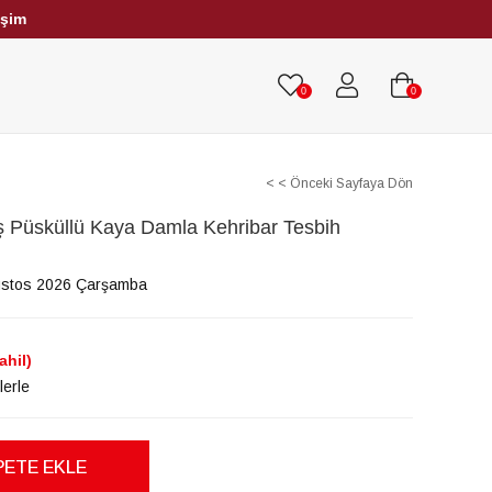
işim
HRİBAR TESBİHLER
TÜM TESBİHLER
0
0
< < Önceki Sayfaya Dön
 Püsküllü Kaya Damla Kehribar Tesbih
ustos 2026 Çarşamba
ahil)
lerle