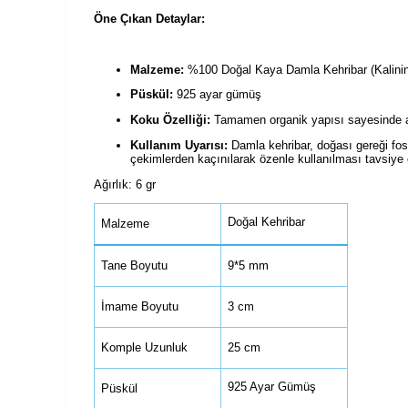
Öne Çıkan Detaylar:
Malzeme:
%100 Doğal Kaya Damla Kehribar (Kalinin
Püskül:
925 ayar gümüş
Koku Özelliği:
Tamamen organik yapısı sayesinde av
Kullanım Uyarısı:
Damla kehribar, doğası gereği fosi
çekimlerden kaçınılarak özenle kullanılması tavsiye e
Ağırlık: 6 gr
Doğal Kehribar
Malzeme
Tane Boyutu
9*5 mm
İmame Boyutu
3 cm
Komple Uzunluk
25 cm
925 Ayar Gümüş
Püskül