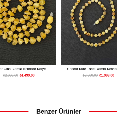
ar Cins Damla Kehribar Kolye
Seccar Küre Tane Damla Kehrib
₺2.000,00
₺1.499,00
₺2.500,00
₺1.999,00
SEPETE EKLE
SEPETE EKLE
Benzer Ürünler