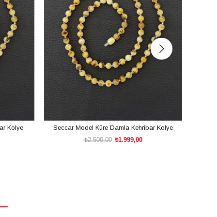
ar Kolye
Seccar Model Küre Damla Kehribar Kolye
Genç 
₺2.500,00
₺1.999,00
SEPETE EKLE