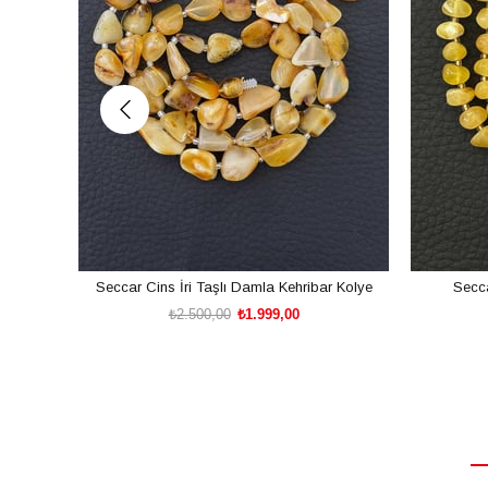
Seccar Cins İri Taşlı Damla Kehribar Kolye
Secc
₺2.500,00
₺1.999,00
SEPETE EKLE