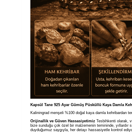
Kapsül Tane 925 Ayar Gümüş Püsküllü Kaya Damla Keh
Kaliningrad menşeli %100 doğal kaya damla kehribardan terte
Orijinallik ve Güven Hassasiyetimiz
Tesbihkenti olarak, vi
bize sunduğu çok özel bir malzemenin temininde, yıllardır 
duyduğumuz saygıyla, her detayı hassasiyetle kontrol ediy