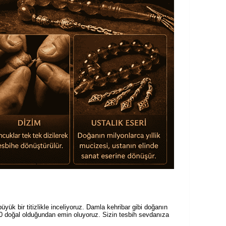
yük bir titizlikle inceliyoruz. Damla kehribar gibi doğanın
100 doğal olduğundan emin oluyoruz. Sizin tesbih sevdanıza