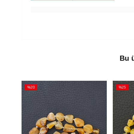
Bu ü
%20
%25
İndirim
İndirim
%20İndirim
%25İndiri