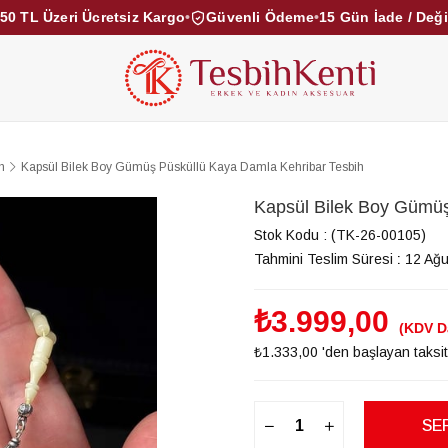
50 TL Üzeri Ücretsiz Kargo
•
Güvenli Ödeme
•
15 Gün İade / Değ
KEHRİBAR TESBİHLER
KUKA TESBİHLER
TOZ KE
KAMPANYALAR
DİĞER KATEGORİLER
h
Kapsül Bilek Boy Gümüş Püsküllü Kaya Damla Kehribar Tesbih
Kapsül Bilek Boy Gümüş
Stok Kodu
(TK-26-00105)
Tahmini Teslim Süresi
:
12 Ağ
₺3.999,00
(KDV D
₺1.333,00
'den başlayan taksit