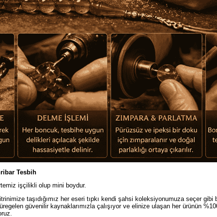
ribar Tesbih
miz işçilikli olup mini boydur.
trinimize taşıdığımız her eseri tıpkı kendi şahsi koleksiyonumuza seçer gibi bü
süregelen güvenilir kaynaklarımızla çalışıyor ve elinize ulaşan her ürünün %
oruz.