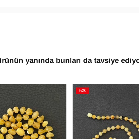
rünün yanında bunları da tavsiye ediy
%20
İndirim
m
%20İndirim