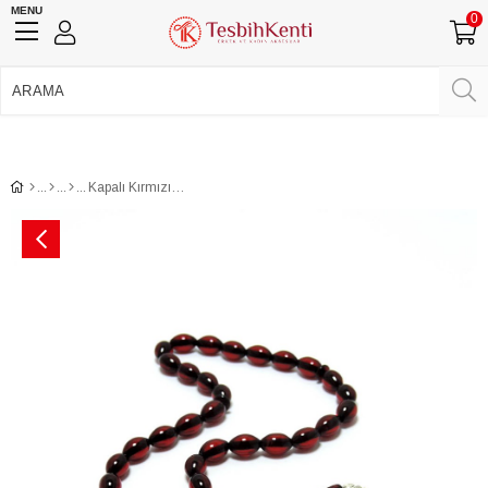
MENU
0
750 TL Üzeri Ücretsiz Kargo
•
Güvenli Ödeme
Üye Girişi
Üye Ol
Facebook İle Bağlan
Google İle Bağlan
Kapalı Kırmızı Çift Püsküllü Toz Kehribar