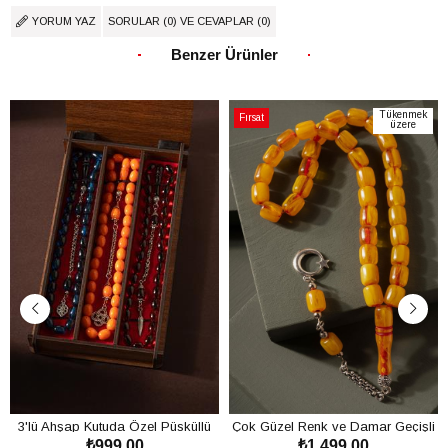
YORUM YAZ
SORULAR (0) VE CEVAPLAR (0)
Benzer Ürünler
Tükenmek
Fırsat
üzere
Ürünü
3'lü Ahşap Kutuda Özel Püsküllü
Çok Güzel Renk ve Damar Geçişli
₺999,00
₺1.499,00
Toz Kehribar Tesbih Seti
Toz Kehribar Tesbih