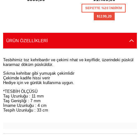
SEPETE EKLE
SEPETTE %20 İNDİRİM
₺1199,20
SEPETE EKLE
ÜRÜN ÖZELLIKLERI
Tesbihimiz toz kehribardır ve çekimi rıhat ve keyiflidir, üzerindeki püskül
kararmaz döküm püsküldür.
Sıkma kehribar gibi yumuşak çekimlidir
Çekimde kadife hissi verir
Hediye için ve günlük kullanıma uygun.
*TESBİH ÖLÇÜSÜ
Taş Uzunluğu : 11 mm
Taş Genişliği : 7 mm
İmame Uzunluğu : 4 cm
Tespih Uzunluğu : 33 cm