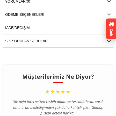
YORUMLAR
(0)
ÖDEME SEÇENEKLERI
🎁
İADE/DEĞIŞIM
Çark
SIK SORULAN SORULAR
Müşterilerimiz Ne Diyor?
“
★★★★★
"İlk defa internetten tesbih aldım ve tereddütlerim vardı
ama ürün beklediğimden çok daha kaliteli çıktı. Gümüş
püskül detayı harika."