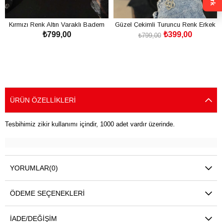
Kırmızı Renk Altın Varaklı Badem
Güzel Çekimli Turuncu Renk Erkek
₺799,00
₺399,00
Tane Uçak Camı Tesbih
İçin Tesbih
₺799,00
SEPETE EKLE
SEPETE EKLE
ÜRÜN ÖZELLIKLERI
Tesbihimiz zikir kullanımı içindir, 1000 adet vardır üzerinde.
YORUMLAR
(0)
ÖDEME SEÇENEKLERI
İADE/DEĞIŞIM