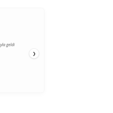
yla geldi
❯