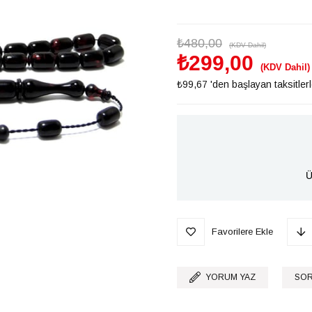
₺480,00
(KDV Dahil)
₺299,00
(KDV Dahil)
₺99,67
'den başlayan taksitler
Ü
Favorilere Ekle
YORUM YAZ
SOR