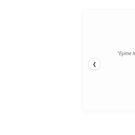
"Eşime h
❮