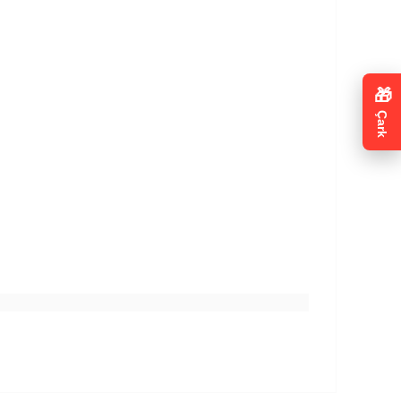
🎁
Çark