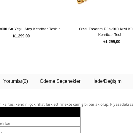
üllü Su Yeşili Ateş Kehribar Tesbih
Özel Tasarım Püsküllü Kızıl Kü
Kehribar Tesbih
₺1.299,00
₺1.299,00
SEPETE EKLE
SEPETE EKLE
Yorumlar
(0)
Ödeme Seçenekleri
İade/Değişim
 kalitesi kendini çok rıhat fark ettirmekte cam gibi parlak olup, Piyasadaki zay
ehribar