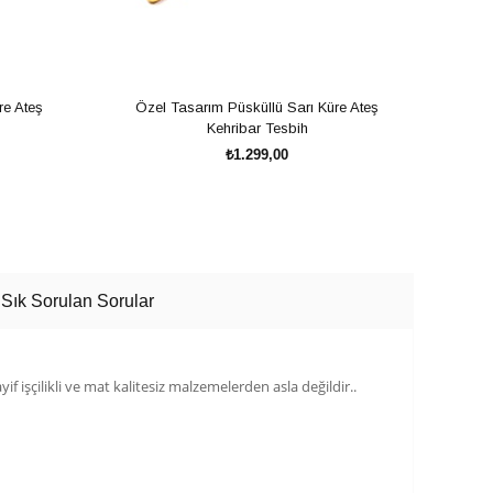
re Ateş
Özel Tasarım Püsküllü Sarı Küre Ateş
Oksit
Kehribar Tesbih
₺1.299,00
SEPETE EKLE
Sık Sorulan Sorular
if işçilikli ve mat kalitesiz malzemelerden asla değildir..