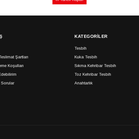
Ş
KATEGORİLER
Tesbih
slimat Şartları
Kuka Tesbih
me Koşulları
Sıkma Kehribar Tesbih
debilirim
Toz Kehribar Tesbih
 Sorular
Anahtarlık