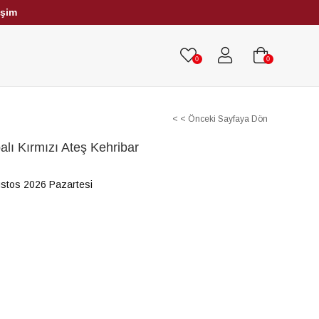
işim
HRİBAR TESBİHLER
TÜM TESBİHLER
0
0
< < Önceki Sayfaya Dön
apalı Kırmızı Ateş Kehribar
stos 2026 Pazartesi