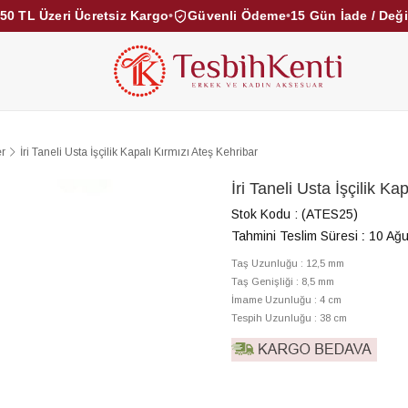
50 TL Üzeri Ücretsiz Kargo
•
Güvenli Ödeme
•
15 Gün İade / Değ
KEHRİBAR TESBİHLER
KUKA TESBİHLER
TOZ KE
KAMPANYALAR
DİĞER KATEGORİLER
er
İri Taneli Usta İşçilik Kapalı Kırmızı Ateş Kehribar
İri Taneli Usta İşçilik K
Stok Kodu
(ATES25)
Tahmini Teslim Süresi
:
10 Ağu
Taş Uzunluğu : 12,5 mm
Taş Genişliği : 8,5 mm
İmame Uzunluğu : 4 cm
Tespih Uzunluğu : 38 cm