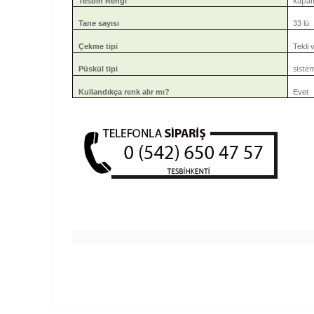
kapalı
Tesbih Rengi
Tane sayısı
33 lü
Çekme tipi
Tekli v
sistem
Püskül tipi
Kullandıkça renk alır mı?
Evet