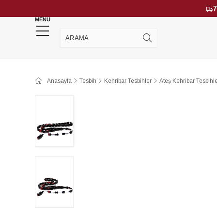
7
MENU
YENİ GELENLER
ÇOK SATANLAR
Anasayfa
Tesbih
Kehribar Tesbihler
Ateş Kehribar Tesbihl