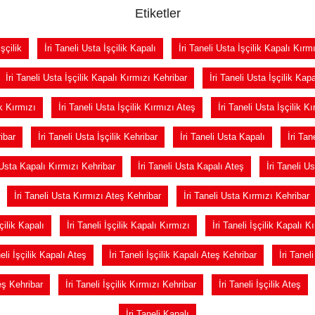
Etiketler
İşçilik
İri Taneli Usta İşçilik Kapalı
İri Taneli Usta İşçilik Kapalı Kırm
İri Taneli Usta İşçilik Kapalı Kırmızı Kehribar
İri Taneli Usta İşçilik Kap
ik Kırmızı
İri Taneli Usta İşçilik Kırmızı Ateş
İri Taneli Usta İşçilik K
ibar
İri Taneli Usta İşçilik Kehribar
İri Taneli Usta Kapalı
İri Tan
 Usta Kapalı Kırmızı Kehribar
İri Taneli Usta Kapalı Ateş
İri Taneli U
İri Taneli Usta Kırmızı Ateş Kehribar
İri Taneli Usta Kırmızı Kehribar
şçilik Kapalı
İri Taneli İşçilik Kapalı Kırmızı
İri Taneli İşçilik Kapalı K
neli İşçilik Kapalı Ateş
İri Taneli İşçilik Kapalı Ateş Kehribar
İri Tanel
teş Kehribar
İri Taneli İşçilik Kırmızı Kehribar
İri Taneli İşçilik Ateş
İri Taneli Kapalı