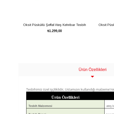
Oksit Püsküllü Şeffaf Ateş Kehribar Tesbih
Oksit Püsk
₺1.299,00
SEPETE EKLE
Ürün Özellikleri
Tesbihimiz özel işçiliklidir, Ustamızın kullandığı malzeme'nin
Ürün Özellikleri
Tesbih Malzemesi
ateş k