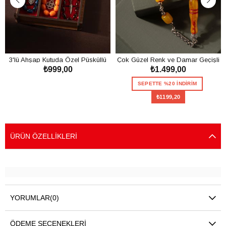
3'lü Ahşap Kutuda Özel Püsküllü
Çok Güzel Renk ve Damar Geçişli
₺999,00
₺1.499,00
Toz Kehribar Tesbih Seti
Toz Kehribar Tesbih
SEPETE EKLE
SEPETTE %20 İNDİRİM
₺1199,20
SEPETE EKLE
ÜRÜN ÖZELLIKLERI
YORUMLAR
(0)
ÖDEME SEÇENEKLERI