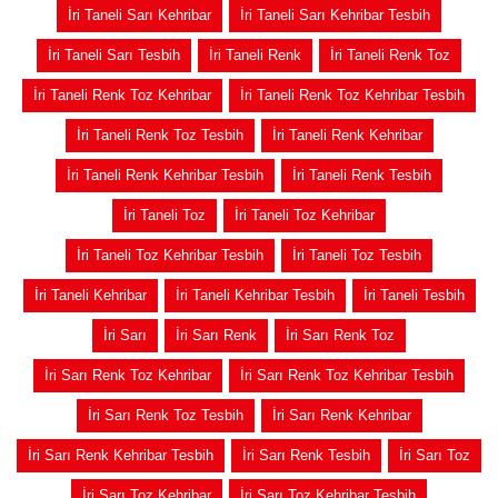
İri Taneli Sarı Kehribar
İri Taneli Sarı Kehribar Tesbih
İri Taneli Sarı Tesbih
İri Taneli Renk
İri Taneli Renk Toz
İri Taneli Renk Toz Kehribar
İri Taneli Renk Toz Kehribar Tesbih
İri Taneli Renk Toz Tesbih
İri Taneli Renk Kehribar
İri Taneli Renk Kehribar Tesbih
İri Taneli Renk Tesbih
İri Taneli Toz
İri Taneli Toz Kehribar
İri Taneli Toz Kehribar Tesbih
İri Taneli Toz Tesbih
İri Taneli Kehribar
İri Taneli Kehribar Tesbih
İri Taneli Tesbih
İri Sarı
İri Sarı Renk
İri Sarı Renk Toz
İri Sarı Renk Toz Kehribar
İri Sarı Renk Toz Kehribar Tesbih
İri Sarı Renk Toz Tesbih
İri Sarı Renk Kehribar
İri Sarı Renk Kehribar Tesbih
İri Sarı Renk Tesbih
İri Sarı Toz
İri Sarı Toz Kehribar
İri Sarı Toz Kehribar Tesbih