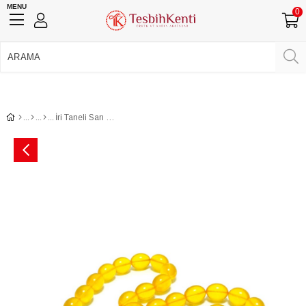
MENU
0
750 TL Üzeri Ücretsiz Kargo
•
Güvenli Ödeme
Üye Girişi
Üye Ol
Facebook İle Bağlan
Google İle Bağlan
İri Taneli Sarı Renk Toz Kehribar Tesbih