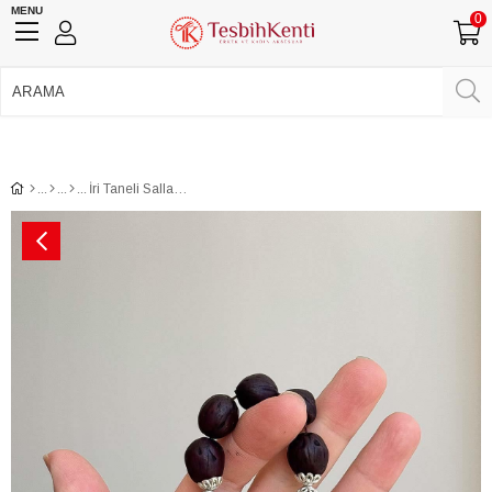
MENU
0
750 TL Üzeri Ücretsiz Kargo
•
Güvenli Ödeme
Üye Girişi
Üye Ol
Facebook İle Bağlan
Google İle Bağlan
İri Taneli Sallamalık Mor Andız Zaza Tesbih