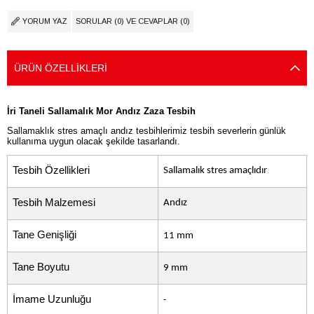
YORUM YAZ
SORULAR (0) VE CEVAPLAR (0)
ÜRÜN ÖZELLIKLERI
İri Taneli Sallamalık Mor Andız Zaza Tesbih
Sallamaklık stres amaçlı andız tesbihlerimiz tesbih severlerin günlük
kullanıma uygun olacak şekilde tasarlandı.
Tesbih Özellikleri
Sallamalık stres amaçlıdır
Tesbih Malzemesi
Andız
Tane Genişliği
11 mm
Tane Boyutu
9 mm
İmame Uzunluğu
-