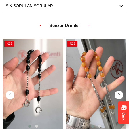
SIK SORULAN SORULAR
Benzer Ürünler
%22
%22
İndirim
İndirim
%22İndirim
%22İndirim
🎁
Çark