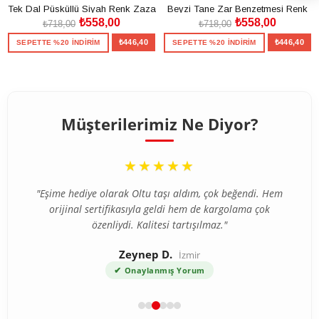
Tek Dal Püsküllü Siyah Renk Zaza
Beyzi Tane Zar Benzetmesi Renk
₺558,00
₺558,00
Tesbih
Zaza Tesbih
₺718,00
₺718,00
₺446,40
₺446,40
SEPETTE %20 İNDİRİM
SEPETTE %20 İNDİRİM
SEPETE EKLE
SEPETE EKLE
Müşterilerimiz Ne Diyor?
“
★★★★★
"Eşime hediye olarak Oltu taşı aldım, çok beğendi. Hem
orijinal sertifikasıyla geldi hem de kargolama çok
özenliydi. Kalitesi tartışılmaz."
Zeynep D.
İzmir
✔
Onaylanmış Yorum