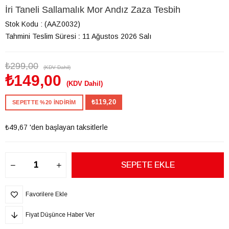
İri Taneli Sallamalık Mor Andız Zaza Tesbih
Stok Kodu
(AAZ0032)
Tahmini Teslim Süresi
:
11 Ağustos 2026 Salı
₺299,00
(KDV Dahil)
₺149,00
(KDV Dahil)
₺119,20
SEPETTE %20 İNDİRİM
₺49,67
'den başlayan taksitlerle
Favorilere Ekle
Fiyat Düşünce Haber Ver