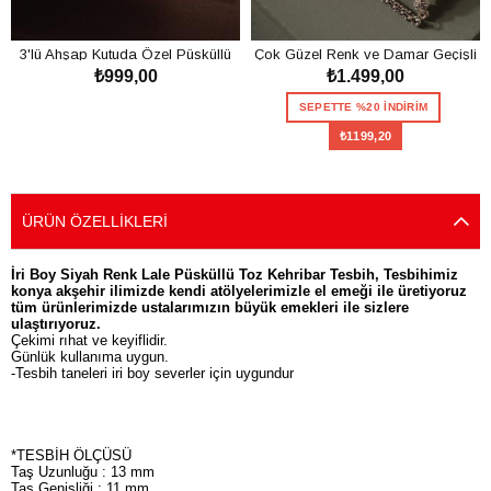
3'lü Ahşap Kutuda Özel Püsküllü
Çok Güzel Renk ve Damar Geçişli
₺999,00
₺1.499,00
Toz Kehribar Tesbih Seti
Toz Kehribar Tesbih
SEPETE EKLE
SEPETTE %20 İNDİRİM
₺1199,20
SEPETE EKLE
ÜRÜN ÖZELLIKLERI
İri Boy Siyah Renk Lale Püsküllü Toz Kehribar Tesbih, Tesbihimiz
konya akşehir ilimizde kendi atölyelerimizle el emeği ile üretiyoruz
tüm ürünlerimizde ustalarımızın büyük emekleri ile sizlere
ulaştırıyoruz.
Çekimi rıhat ve keyiflidir.
Günlük kullanıma uygun.
-Tesbih taneleri iri boy severler için uygundur
*TESBİH ÖLÇÜSÜ
Taş Uzunluğu : 13 mm
Taş Genişliği : 11 mm