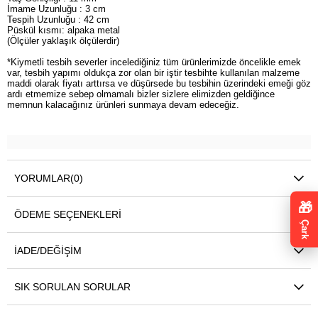
İmame Uzunluğu : 3 cm
Tespih Uzunluğu : 42 cm
Püskül kısmı: alpaka metal
(Ölçüler yaklaşık ölçülerdir)
*Kiymetli tesbih severler incelediğiniz tüm ürünlerimizde öncelikle emek
var, tesbih yapımı oldukça zor olan bir iştir tesbihte kullanılan malzeme
maddi olarak fiyatı arttırsa ve düşürsede bu tesbihin üzerindeki emeği göz
ardı etmemize sebep olmamalı bizler sizlere elimizden geldiğince
memnun kalacağınız ürünleri sunmaya devam edeceğiz.
YORUMLAR
(0)
🎁
ÖDEME SEÇENEKLERI
Çark
İADE/DEĞIŞIM
SIK SORULAN SORULAR