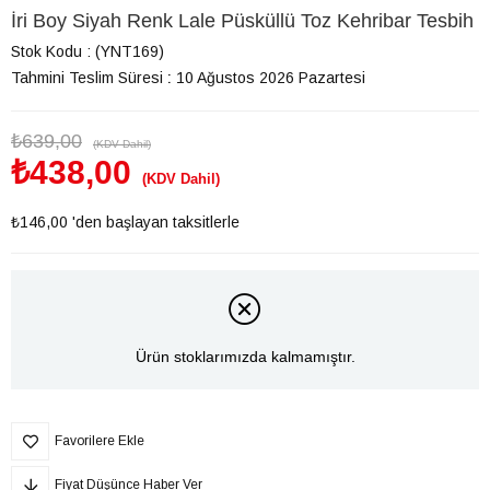
İri Boy Siyah Renk Lale Püsküllü Toz Kehribar Tesbih
Stok Kodu
(YNT169)
Tahmini Teslim Süresi
:
10 Ağustos 2026 Pazartesi
₺639,00
(KDV Dahil)
₺438,00
(KDV Dahil)
₺146,00
'den başlayan taksitlerle
Ürün stoklarımızda kalmamıştır.
Favorilere Ekle
Fiyat Düşünce Haber Ver