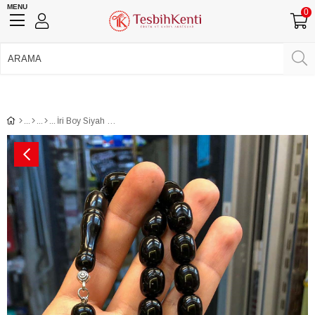
MENU
0
750 TL Üzeri Ücretsiz Kargo
•
Güvenli Ödeme
Üye Girişi
Üye Ol
Facebook İle Bağlan
Google İle Bağlan
İri Boy Siyah Renk Lale Püsküllü Toz Kehribar Tesbih