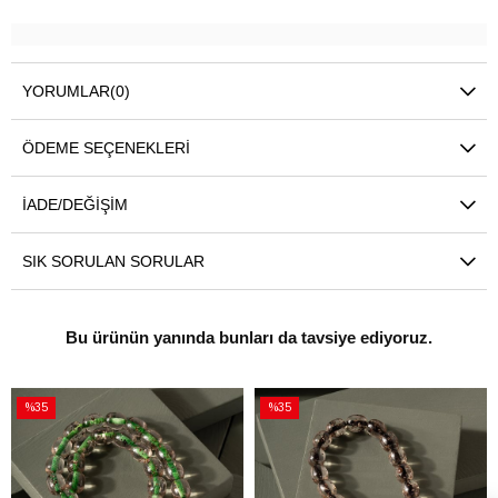
YORUMLAR
(0)
ÖDEME SEÇENEKLERI
İADE/DEĞIŞIM
SIK SORULAN SORULAR
Bu ürünün yanında bunları da tavsiye ediyoruz.
%35
%35
İndirim
İndirim
%35İndirim
%35İndirim