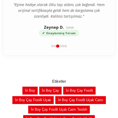
"Eşime hediye olarak Oltu taşı aldım, çok beğendi. Hem
orijinal sertifikasıyla geldi hem de kargolama çok
özenliydi. Kalitesi tartışılmaz."
Zeynep D.
İzmir
✔
Onaylanmış Yorum
Etiketler
İri Boy
İri Boy Çay
İri Boy Çay Fosilli
İri Boy Çay Fosilli Uçak
İri Boy Çay Fosilli Uçak Camı
İri Boy Çay Fosilli Uçak Camı Tesbih