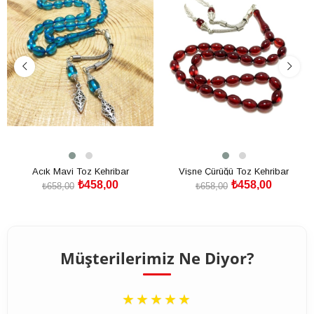
Acık Mavi Toz Kehribar
Vişne Çürüğü Toz Kehribar
₺458,00
₺458,00
₺658,00
₺658,00
SEPETE EKLE
SEPETE EKLE
Müşterilerimiz Ne Diyor?
“
★★★★★