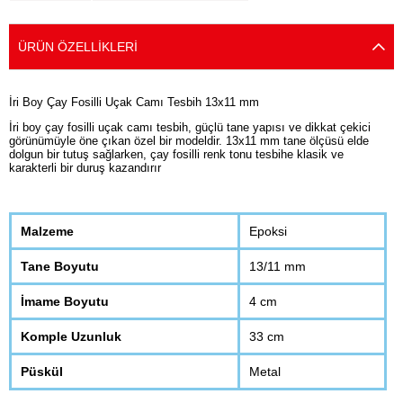
ÜRÜN ÖZELLIKLERI
İri Boy Çay Fosilli Uçak Camı Tesbih 13x11 mm
İri boy çay fosilli uçak camı tesbih, güçlü tane yapısı ve dikkat çekici
görünümüyle öne çıkan özel bir modeldir. 13x11 mm tane ölçüsü elde
dolgun bir tutuş sağlarken, çay fosilli renk tonu tesbihe klasik ve
karakterli bir duruş kazandırır
Malzeme
Epoksi
Tane Boyutu
13/11 mm
İmame Boyutu
4 cm
Komple Uzunluk
33 cm
Püskül
Metal