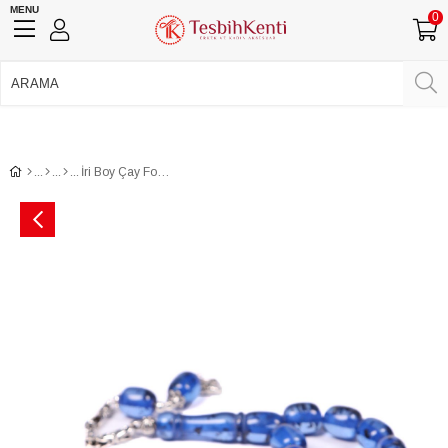
MENU
0
750 TL Üzeri Ücretsiz Kargo
•
Güvenli Ödeme
Üye Girişi
Üye Ol
Facebook İle Bağlan
Google İle Bağlan
İri Boy Çay Fosilli Uçak Camı Tesbih 13x11 mm