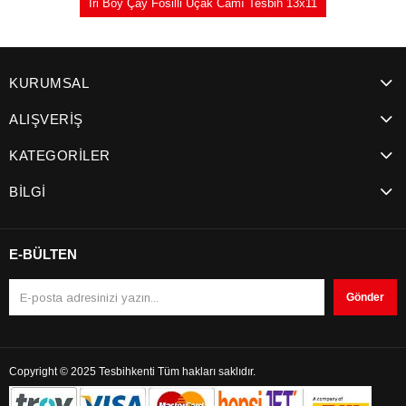
İri Boy Çay Fosilli Uçak Camı Tesbih 13x11
KURUMSAL
ALIŞVERİŞ
KATEGORİLER
BİLGİ
E-BÜLTEN
Gönder
Copyright © 2025 Tesbihkenti Tüm hakları saklıdır.