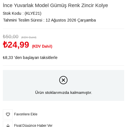
İnce Yuvarlak Model Gümüş Renk Zincir Kolye
Stok Kodu
(KLYE21)
Tahmini Teslim Süresi
:
12 Ağustos 2026 Çarşamba
₺50,00
(KDV Dahil)
₺24,99
(KDV Dahil)
₺8,33
'den başlayan taksitlerle
Ürün stoklarımızda kalmamıştır.
Favorilere Ekle
Fiyat Düşünce Haber Ver