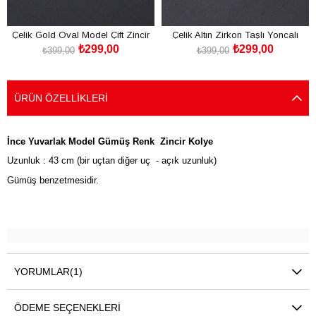
Çelik Gold Oval Model Çift Zincir
Çelik Altın Zirkon Taşlı Yoncalı
₺299,00
₺299,00
Kadın Kolye
Kadın Kolye
₺399,00
₺399,00
SEPETE EKLE
SEPETE EKLE
ÜRÜN ÖZELLIKLERI
İnce Yuvarlak Model Gümüş Renk Zincir Kolye
Uzunluk : 43 cm (bir uçtan diğer uç - açık uzunluk)
Gümüş benzetmesidir.
YORUMLAR
(1)
ÖDEME SEÇENEKLERI