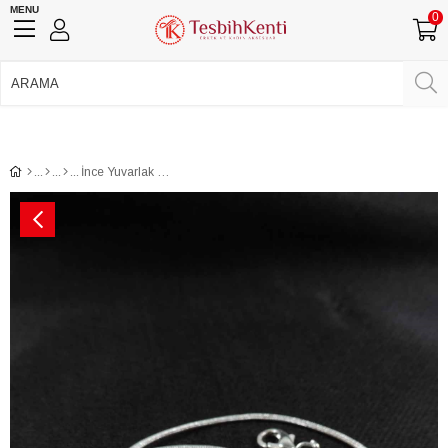
MENU
0
750 TL Üzeri Ücretsiz Kargo
•
Güvenli Ödeme
Üye Girişi
Üye Ol
Facebook İle Bağlan
Google İle Bağlan
İnce Yuvarlak Model Gümüş Renk Zincir Kolye