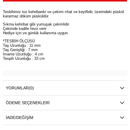
Tesbihimiz toz kehribardır ve çekimi rıhat ve keyiflidir, üzerindeki püskül
kararmaz döküm püsküldür.
Sıkma kehribar gibi yumuşak çekimlidir
Çekimde kadife hissi verir
Hediye için ve günlük kullanıma uygun.
*TESBİH ÖLÇÜSÜ
Taş Uzunluğu : 11 mm
Taş Genişliği : 7 mm
İmame Uzunluğu : 4 cm
Tespih Uzunluğu : 33 cm
YORUMLAR
(0)
ÖDEME SEÇENEKLERI
İADE/DEĞIŞIM