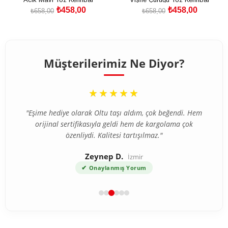
₺458,00
₺458,00
₺658,00
₺658,00
SEPETE EKLE
SEPETE EKLE
Müşterilerimiz Ne Diyor?
“
★★★★★
"Eşime hediye olarak Oltu taşı aldım, çok beğendi. Hem
orijinal sertifikasıyla geldi hem de kargolama çok
özenliydi. Kalitesi tartışılmaz."
Zeynep D.
İzmir
✔
Onaylanmış Yorum