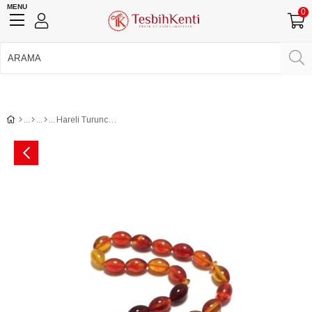
MENU
0
750 TL Üzeri Ücretsiz Kargo
•
Güvenli Ödeme
Üye Girişi
Üye Ol
Facebook İle Bağlan
Google İle Bağlan
Hareli Turuncu Tonlarda Toz Tesbih