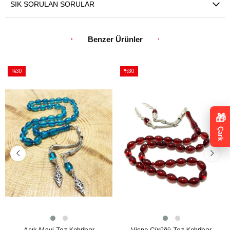
SIK SORULAN SORULAR
Benzer Ürünler
%30
%30
İndirim
İndirim
%30İndirim
%30İndirim
🎁
Çark
Acık Mavi Toz Kehribar
Vişne Çürüğü Toz Kehribar