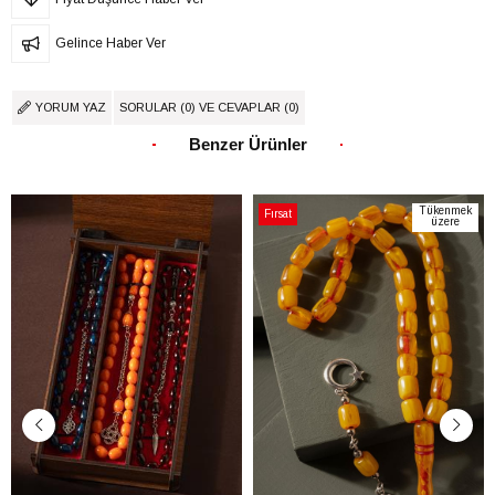
Gelince Haber Ver
YORUM YAZ
SORULAR (0) VE CEVAPLAR (0)
Benzer Ürünler
Tükenmek
Fırsat
üzere
Ürünü