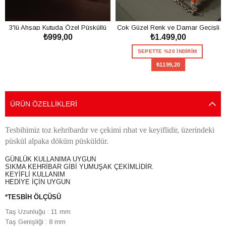
3'lü Ahşap Kutuda Özel Püsküllü
Çok Güzel Renk ve Damar Geçişli
₺999,00
₺1.499,00
Toz Kehribar Tesbih Seti
Toz Kehribar Tesbih
SEPETE EKLE
SEPETTE %20 İNDİRİM
₺1199,20
SEPETE EKLE
ÜRÜN ÖZELLIKLERI
Tesbihimiz toz kehribardır ve çekimi rıhat ve keyiflidir, üzerindeki
püskül alpaka döküm püsküldür.
GÜNLÜK KULLANIMA UYGUN
SIKMA KEHRİBAR GİBİ YUMUŞAK ÇEKİMLİDİR.
KEYİFLİ KULLANIM
HEDİYE İÇİN UYGUN
*TESBİH ÖLÇÜSÜ
Taş Uzunluğu : 11 mm
Taş Genişliği : 8 mm