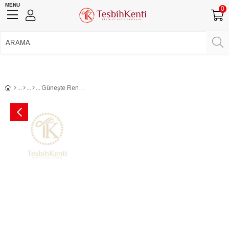
MENU
0
750 TL Üzeri Ücretsiz Kargo
•
Güvenli Ödeme
Üye Girişi
Üye Ol
Facebook İle Bağlan
Google İle Bağlan
Güneşte Renk Değişen Bukalemun Tesbih