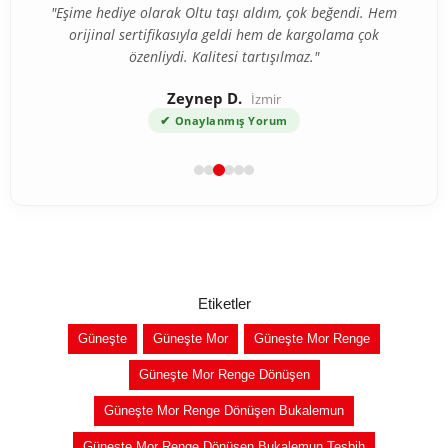
"Eşime hediye olarak Oltu taşı aldım, çok beğendi. Hem
orijinal sertifikasıyla geldi hem de kargolama çok
özenliydi. Kalitesi tartışılmaz."
Zeynep D.
İzmir
✔
Onaylanmış Yorum
Etiketler
Güneşte
Güneşte Mor
Güneşte Mor Renge
Güneşte Mor Renge Dönüşen
Güneşte Mor Renge Dönüşen Bukalemun
Güneşte Mor Renge Dönüşen Bukalemun Tesbih