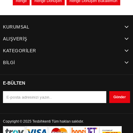
Renge
Renge Dönüşen
Renge Dönüşen Bukalemun
KURUMSAL
ALIŞVERİŞ
KATEGORİLER
BİLGİ
E-BÜLTEN
Gönder
Copyright © 2025 Tesbihkenti Tüm hakları saklıdır.