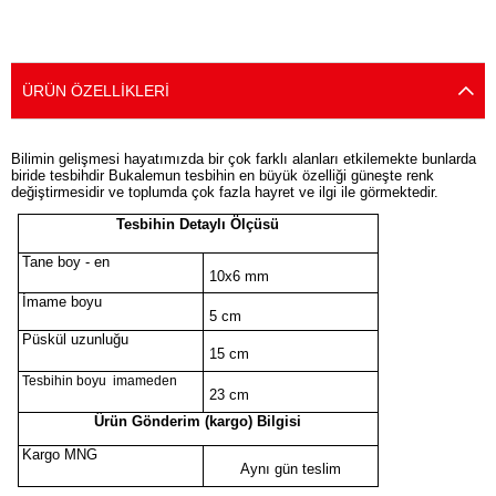
ÜRÜN ÖZELLIKLERI
Bilimin gelişmesi hayatımızda bir çok farklı alanları etkilemekte bunlarda
biride tesbihdir Bukalemun tesbihin en büyük özelliği güneşte renk
değiştirmesidir ve toplumda çok fazla hayret ve ilgi ile görmektedir.
Tesbihin Detaylı Ölçüsü
Tane boy - en
10x6 mm
İmame boyu
5 cm
Püskül uzunluğu
15 cm
Tesbihin boyu imameden
23 cm
Ürün Gönderim (kargo) Bilgisi
Kargo MNG
Aynı gün teslim