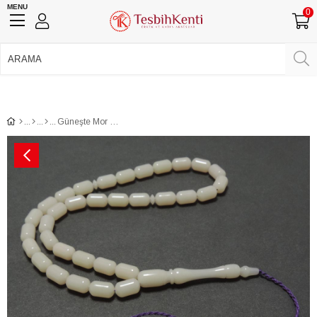
MENU
0
750 TL Üzeri Ücretsiz Kargo
•
Güvenli Ödeme
Üye Girişi
Üye Ol
Facebook İle Bağlan
Google İle Bağlan
Güneşte Mor Renge Dönüşen Bukalemun Tesbih