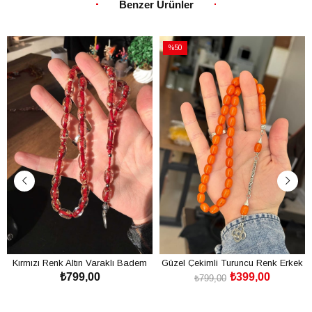
Benzer Ürünler
%50
İndirim
%50İndirim
Kırmızı Renk Altın Varaklı Badem
Güzel Çekimli Turuncu Renk Erkek
₺799,00
₺399,00
Tane Uçak Camı Tesbih
İçin Tesbih
₺799,00
SEPETE EKLE
SEPETE EKLE