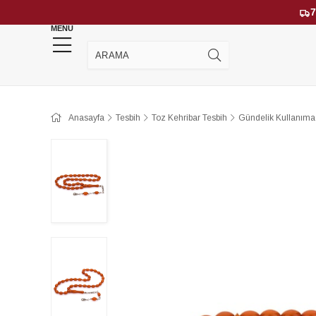
7
MENU
YENİ GELENLER
ÇOK SATANLAR
Anasayfa
Tesbih
Toz Kehribar Tesbih
Gündelik Kullanıma