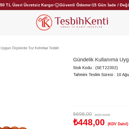
50 TL Üzeri Ücretsiz Kargo
•
Güvenli Ödeme
•
15 Gün İade / Değ
KEHRİBAR TESBİHLER
KUKA TESBİHLER
TOZ KE
KAMPANYALAR
DİĞER KATEGORİLER
 Uygun Ölçülerde Toz Kehribar Tesbih
Gündelik Kullanıma Uyg
Stok Kodu
(SET22302)
Tahmini Teslim Süresi
:
10 Ağu
₺698,00
(KDV Dahil)
₺448,00
(KDV Dahil)