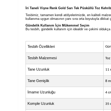
İri Taneli Vişne Renk Gold Sarı Tek Püsküllü Toz Kehri
Tesbimiz, tamamen kendi atölyelerimizde, en kaliteli malzeme
kullanıma uygun olmasının yanı sıra orta boyutuyla dikkat çeke
Gündelik Kullanım İçin Mükemmel Seçim
Bu tesbih, gündelik kullanım için idealdir ve çekimi oldukça r
Tesbih Özellikleri
Gün
Tesbih Malzemesi
Toz
Tane Uzunluk
11
Tane Genişlik
8 
İmame Uzunluğu
4 c
Komple Uzunluk
35 