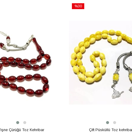
%30
İndirim
m
%30İndirim
işne Çürüğü Toz Kehribar
Çift Püsküllü Toz kehriba