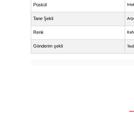
Püskül
Met
Tane Şekli
Arp
Renk
Kah
Gönderim şekli
Tes