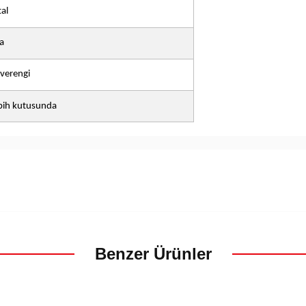
al
a
verengi
bih kutusunda
Benzer Ürünler