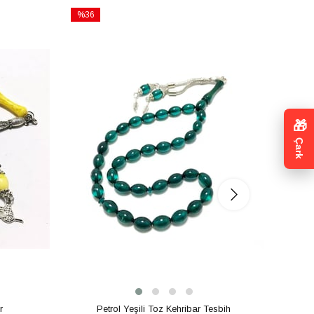
%36
%33
İndirim
İndirim
%36İndirim
%33İnd
🎁
Çark
r
Petrol Yeşili Toz Kehribar Tesbih
Ateş 