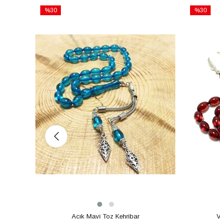
%30
%30
İndirim
İndirim
%30İndirim
%30İndiri
Acık Mavi Toz Kehribar
V