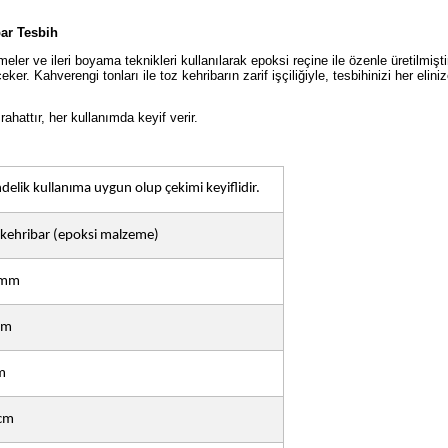
bar Tesbih
ler ve ileri boyama teknikleri kullanılarak epoksi reçine ile özenle üretilmişt
r. Kahverengi tonları ile toz kehribarın zarif işçiliğiyle, tesbihinizi her elini
ahattır, her kullanımda keyif verir.
delik kullanıma uygun olup çekimi keyiflidir.
 kehribar (epoksi malzeme)
 mm
mm
m
cm