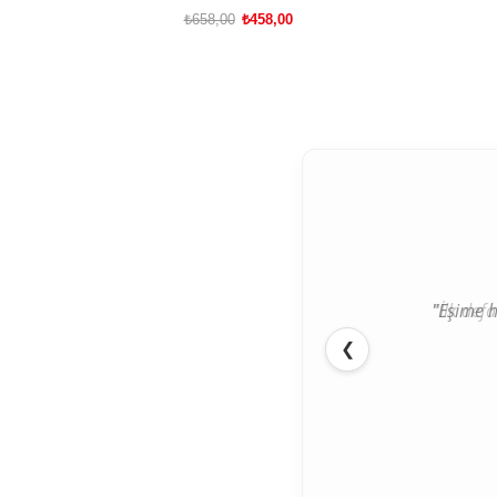
₺658,00
₺458,00
SEPETE EKLE
"İlk def
❮