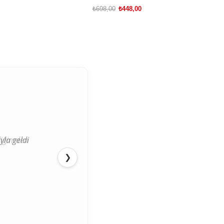
₺698,00
₺448,00
SEPETE EKLE
ediğimden
❯