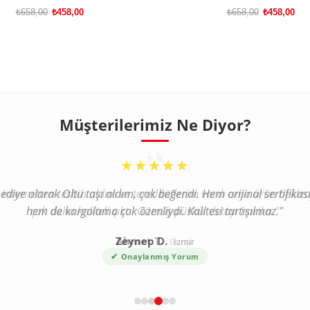
₺658,00
₺458,00
₺658,00
₺458,00
SEPETE EKLE
SEPETE EKLE
Müşterilerimiz Ne Diyor?
“
★★★★★
a internetten tesbih aldım ve tereddütlerim vardı ama ürün bekl
çok daha kaliteli çıktı. Gümüş püskül detayı harika."
Ahmet T.
Bursa
✔
Onaylanmış Yorum