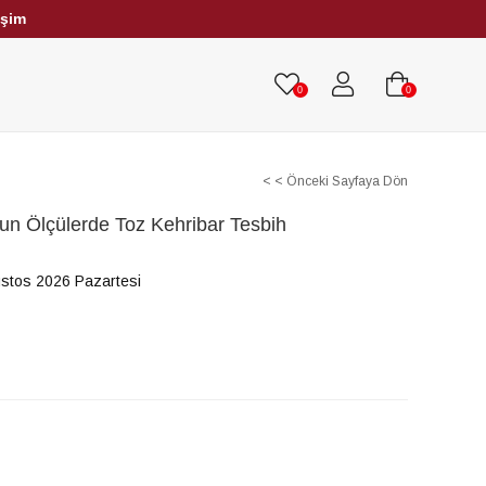
işim
HRİBAR TESBİHLER
TÜM TESBİHLER
0
0
< < Önceki Sayfaya Dön
un Ölçülerde Toz Kehribar Tesbih
stos 2026 Pazartesi