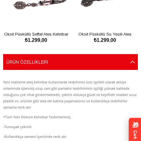
Oksit Püsküllü Şeffaf Ateş Kehribar
Oksit Püsküllü Su Yeşili Ateş
₺1.299,00
₺1.299,00
Tesbih
Kehribar Tesbih
SEPETE EKLE
SEPETE EKLE
ÜRÜN ÖZELLIKLERI
Yeni malzeme ateş kehribar kullanılarak tesbihimiz özel işçilikli olarak atölye
ortamında işlenmiş olup cam gibi parlaktır tesbihimizin işçiliği yüksek kalitede
olduğunu çok rıhat göstermektedir, çekimi oldukça güzel ve keyiflidir sıradan ucuz
plastik vs. ürünler gibi asla ele batma yaşamazsınız ve kullandıkça tesbihimiz
zamanla renk alır
*Tüm Yeni Döküm Kehribar Tesbihlerimiz;
🎁
-Yumuşak çekimli
Çark
-Kullandıkça zamam içerisinde renk alır