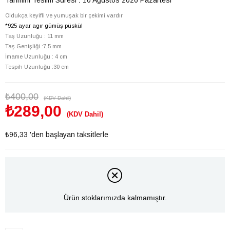
Oldukça keyifli ve yumuşak bir çekimi vardır
*925 ayar agır gümüş püskül
Taş Uzunluğu : 11 mm
Taş Genişliği :7,5 mm
İmame Uzunluğu : 4 cm
Tespih Uzunluğu :30 cm
₺400,00
(KDV Dahil)
₺289,00
(KDV Dahil)
₺96,33
'den başlayan taksitlerle
Ürün stoklarımızda kalmamıştır.