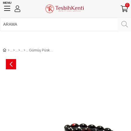
MENU
0
750 TL Üzeri Ücretsiz Kargo
•
Güvenli Ödeme
Üye Girişi
Üye Ol
Facebook İle Bağlan
Google İle Bağlan
Gümüş Püskül Tasarımlı Ateş Kehribar