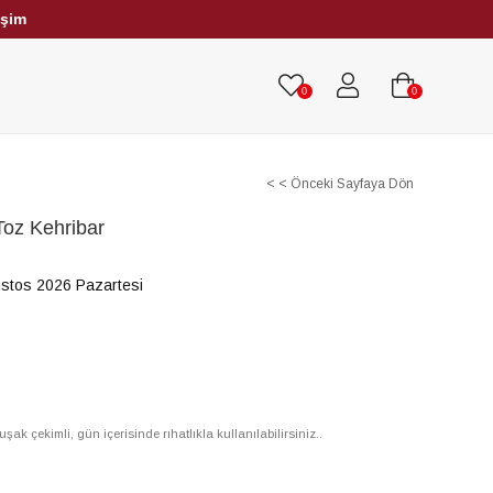
işim
HRİBAR TESBİHLER
TÜM TESBİHLER
0
0
< < Önceki Sayfaya Dön
Toz Kehribar
stos 2026 Pazartesi
m
 çekimli, gün içerisinde rıhatlıkla kullanılabilirsiniz..