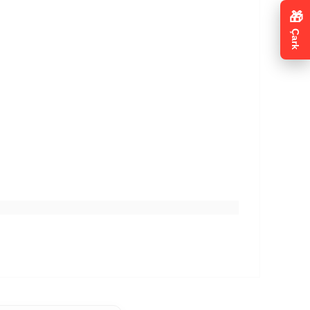
🎁
Çark