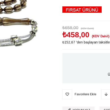
₺658,00
(KDV Dahil)
₺458,00
(KDV Dahil)
₺152,67
'den başlayan taksitle
Ü
Favorilere Ekle