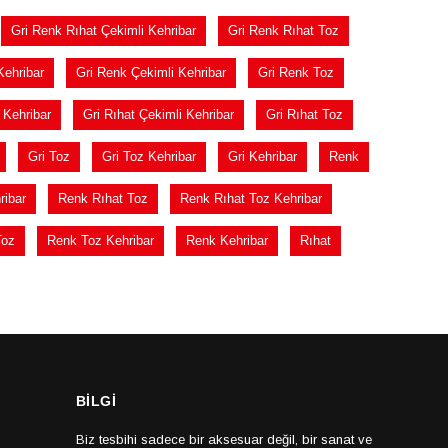
Gri Renk Rıhat Çekimli Kehribar
Gri Renk Rıhat Toz
Kehribar
Gri Renk Çekimli Kehribar
Gri Renk Toz
 Kehribar
Gri Rıhat Çekimli Kehribar
Gri Rıhat Toz
Gri Toz
Gri Toz Kehribar
Gri Kehribar
Renk
ribar
Renk Rıhat Toz
Renk Rıhat Toz Kehribar
Toz
Renk Toz Kehribar
Renk Kehribar
Rıhat
BİLGİ
Biz tesbihi sadece bir aksesuar değil, bir sanat ve