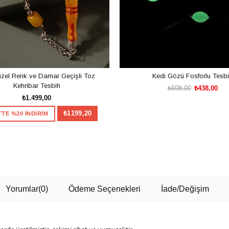
zel Renk ve Damar Geçişli Toz
Kedi Gözü Fosforlu Tesb
Kehribar Tesbih
₺698,00
₺438,00
₺1.499,00
₺1199,20
TE %20 İNDİRİM
SEPETE EKLE
SEPETE EKLE
Yorumlar
(0)
Ödeme Seçenekleri
İade/Değişim