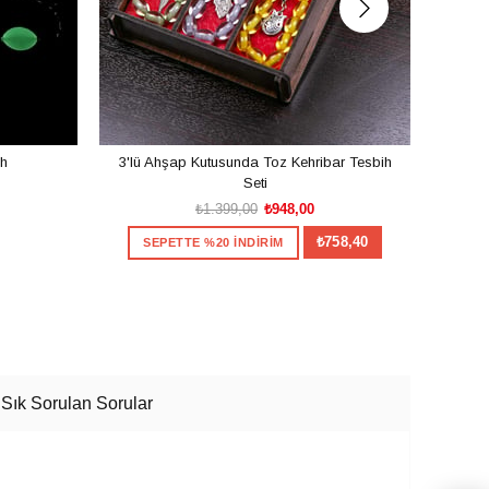
ih
3'lü Ahşap Kutusunda Toz Kehribar Tesbih
Usta İ
Seti
₺1.399,00
₺948,00
₺758,40
SEPETTE %20 İNDİRİM
S
SEPETE EKLE
Sık Sorulan Sorular