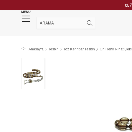
7
MENU
YENİ GELENLER
ÇOK SATANLAR
Anasayfa
Tesbih
Toz Kehribar Tesbih
Gri Renk Rıhat Çeki