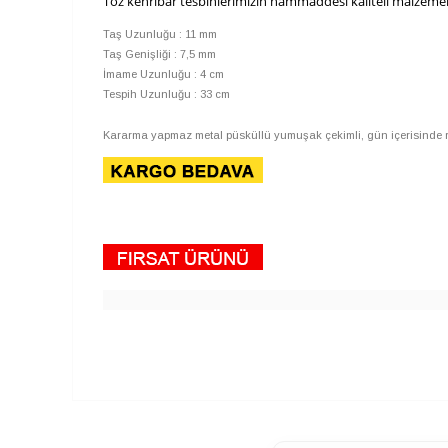
Toz kehribar tesbihlerimizin hammaddesi kaliteli malzemele
Taş Uzunluğu : 11 mm
Taş Genişliği : 7,5 mm
İmame Uzunluğu : 4 cm
Tespih Uzunluğu : 33 cm
Kararma yapmaz metal püsküllü yumuşak çekimli, gün içerisinde rıha