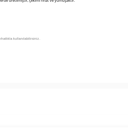
rde üretilmiştir, çekimi rıhat ve yumuşaktir.
tlıkla kullanılabilirsiniz..