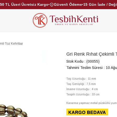
50 TL Üzeri Ücretsiz Kargo
•
Güvenli Ödeme
•
15 Gün İade / Değ
KEHRİBAR TESBİHLER
KUKA TESBİHLER
TOZ KE
KAMPANYALAR
DİĞER KATEGORİLER
mli Toz Kehribar
Gri Renk Rıhat Çekimli 
Stok Kodu
(00055)
Tahmini Teslim Süresi
:
10 Ağu
Taş Uzunluğu : 11 mm
Taş Genişliği : 7,5 mm
İmame Uzunluğu : 4 c
Tespih Uzunluğu : 33 cm
Kararma yapmaz metal püsküllü yumuşak