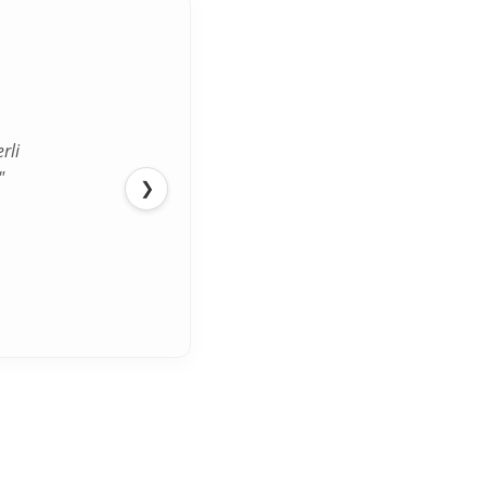
rli
"
❯