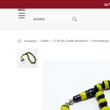
7
MENU
YENİ GELENLER
ÇOK SATANLAR
Anasayfa
Tesbih
17'lik Efe Tesbih Modelleri
Fenerbahçeli 