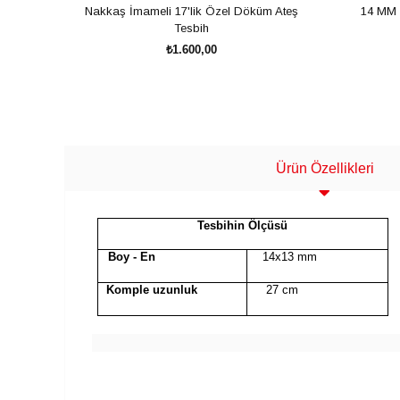
Nakkaş İmameli 17'lik Özel Döküm Ateş
14 MM 
Tesbih
₺1.600,00
SEPETE EKLE
Ürün Özellikleri
Tesbihin Ölçüsü
Boy - En
14x13 mm
Komple uzunluk
27 cm