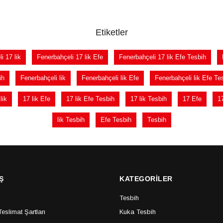
Etiketler
i 17 lik
Fenerbahçeli 17 lik Efe
Fenerbahçeli 17 lik Efe Tesbih
ih
Fenerbahçeli lik
Fenerbahçeli lik Efe
Fenerbahçeli lik Efe Te
lik
17 lik Efe
17 lik Efe Tesbih
17 lik Tesbih
17 Efe
1
lik Tesbih
Efe Tesbih
Tesbih
Ş
KATEGORİLER
Tesbih
slimat Şartları
Kuka Tesbih