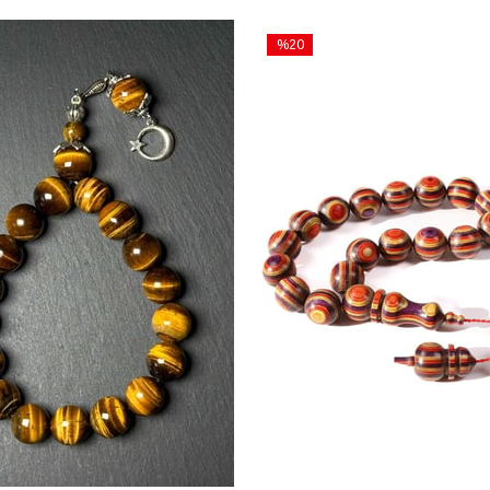
%20
İndirim
%20İndirim