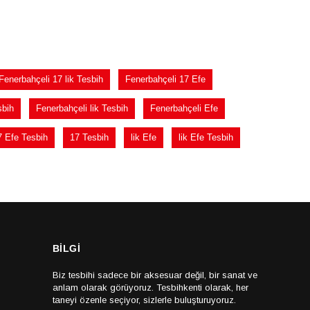
Fenerbahçeli 17 lik Tesbih
Fenerbahçeli 17 Efe
sbih
Fenerbahçeli lik Tesbih
Fenerbahçeli Efe
7 Efe Tesbih
17 Tesbih
lik Efe
lik Efe Tesbih
BİLGİ
Biz tesbihi sadece bir aksesuar değil, bir sanat ve
anlam olarak görüyoruz. Tesbihkenti olarak, her
taneyi özenle seçiyor, sizlerle buluşturuyoruz.