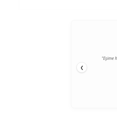
"Eşime h
❮