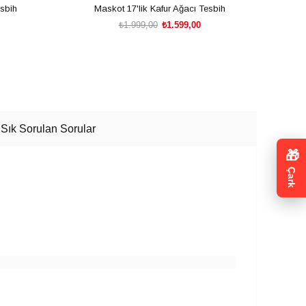
esbih
Maskot 17'lik Kafur Ağacı Tesbih
₺1.999,00
₺1.599,00
SEPETE EKLE
Sık Sorulan Sorular
🎁
Çark