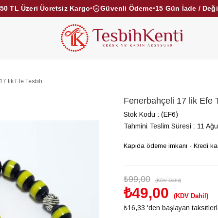
50 TL Üzeri Ücretsiz Kargo
•
Güvenli Ödeme
•
15 Gün İade / Değ
KEHRİBAR TESBİHLER
KUKA TESBİHLER
TOZ KE
KAMPANYALAR
DİĞER KATEGORİLER
17 lik Efe Tesbih
Fenerbahçeli 17 lik Efe 
Stok Kodu
(EF6)
Tahmini Teslim Süresi
:
11 Ağu
Kapıda ödeme imkanı - Kredi kartı
₺99,00
(KDV Dahil)
₺49,00
(KDV Dahil)
₺16,33
'den başlayan taksitler