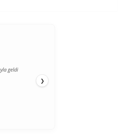
yla geldi
❯