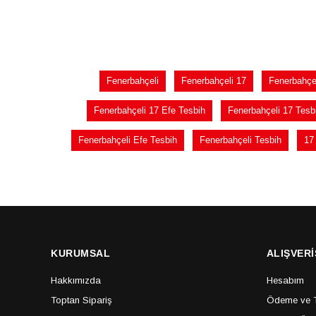
Fenerbahçeli
Fenerbahçeli 17
Fenerbahçel
Fenerbahçeli 17 Efe Tesbih
Fenerbahçeli 17 Tesb
Fenerbahçeli Efe Tesbih
Fenerbahçeli Tesbih
17 
KURUMSAL
ALIŞVERİ
Hakkımızda
Hesabım
Toptan Sipariş
Ödeme ve Te