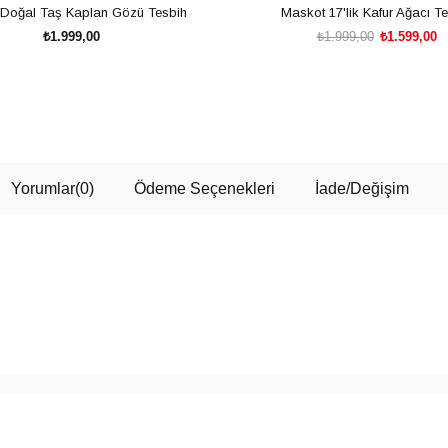
Doğal Taş Kaplan Gözü Tesbih
Maskot 17'lik Kafur Ağacı T
₺1.999,00
₺1.999,00
₺1.599,00
SEPETE EKLE
SEPETE EKLE
Yorumlar
(0)
Ödeme Seçenekleri
İade/Değişim