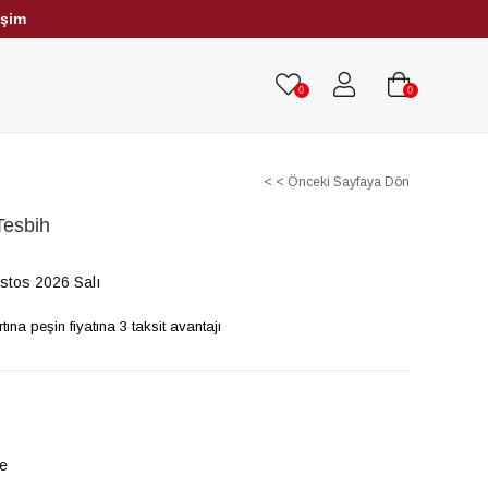
işim
HRİBAR TESBİHLER
TÜM TESBİHLER
0
0
< < Önceki Sayfaya Dön
Tesbih
stos 2026 Salı
na peşin fiyatına 3 taksit avantajı
le