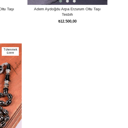
Oltu Taşı
Adem Aydoğdu Arpa Erzurum Oltu Taşı
Tesbih
₺12.500,00
SEPETE EKLE
Tükenmek
üzere