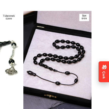
SEPETE EKLE
Son
Tükenmek
ürün
üzere
🎁
Çark