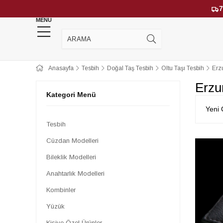
7
MENU
YENİ GELENLER
ÇOK SATANLAR
Anasayfa
Tesbih
Doğal Taş Tesbih
Oltu Taşı Tesbih
Erz
Erzu
Kategori Menü
Yeni 
Tesbih
Cüzdan Modelleri
Bileklik Modelleri
Anahtarlık Modelleri
Kombinler
Yüzük
Kişiye Özel Ürünler