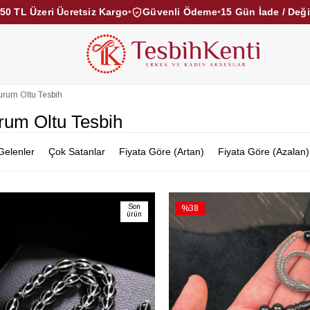
50 TL Üzeri Ücretsiz Kargo
•
Güvenli Ödeme
•
15 Gün İade / Değ
KEHRİBAR TESBİHLER
KUKA TESBİHLER
TOZ KE
KAMPANYALAR
DİĞER KATEGORİLER
urum Oltu Tesbih
rum Oltu Tesbih
Gelenler
Çok Satanlar
Fiyata Göre (Artan)
Fiyata Göre (Azalan)
Son
%38
ürün
İndirim
%38İndirim