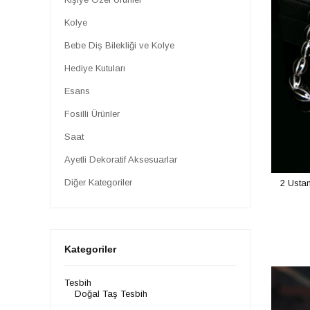
Kolye
Bebe Diş Bilekliği ve Kolye
Hediye Kutuları
Esans
Fosilli Ürünler
Saat
Ayetli Dekoratif Aksesuarlar
Diğer Kategoriler
2 Usta
Kategoriler
Tesbih
Doğal Taş Tesbih