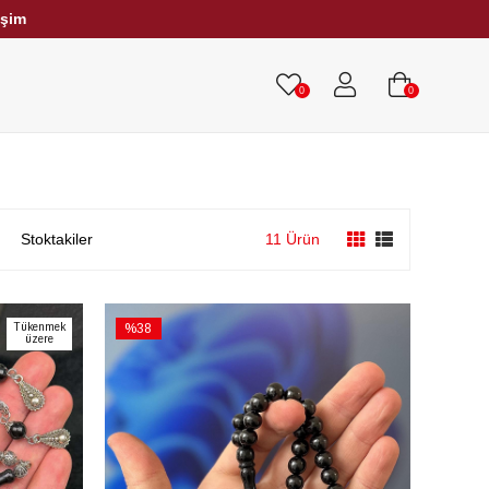
işim
HRİBAR TESBİHLER
TÜM TESBİHLER
0
0
Stoktakiler
11 Ürün
Tükenmek
%38
üzere
İndirim
%38İndirim