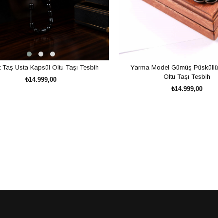
 Taş Usta Kapsül Oltu Taşı Tesbih
Yarma Model Gümüş Püsküllü
Oltu Taşı Tesbih
₺14.999,00
₺14.999,00
SEPETE EKLE
SEPETE EKLE