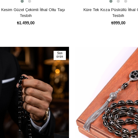
Kesim Güzel Çekimli İthal Oltu Taşı
Küre Tek Koza Püsküllü İthal 
Tesbih
Tesbih
₺1.499,00
₺999,00
SEPETE EKLE
SEPETE EKLE
Son
ürün