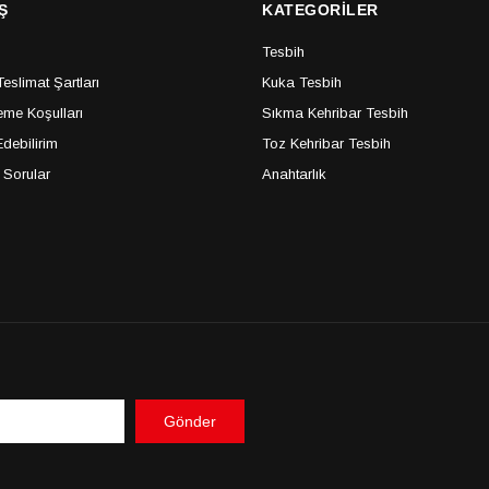
Ş
KATEGORİLER
Tesbih
slimat Şartları
Kuka Tesbih
me Koşulları
Sıkma Kehribar Tesbih
debilirim
Toz Kehribar Tesbih
 Sorular
Anahtarlık
Gönder