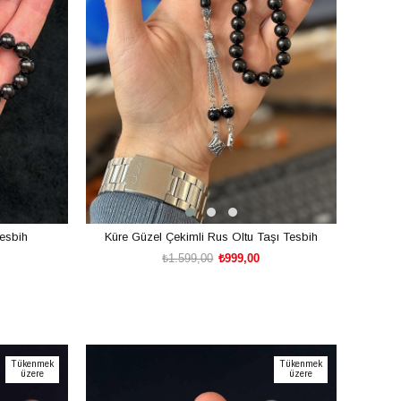
esbih
Küre Güzel Çekimli Rus Oltu Taşı Tesbih
₺1.599,00
₺999,00
SEPETE EKLE
Tükenmek
Tükenmek
üzere
üzere