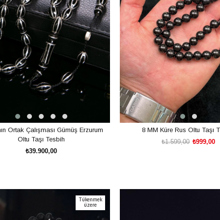
nın Ortak Çalışması Gümüş Erzurum
8 MM Küre Rus Oltu Taşı T
Oltu Taşı Tesbih
₺1.599,00
₺999,00
₺39.900,00
SEPETE EKLE
SEPETE EKLE
Tükenmek
üzere