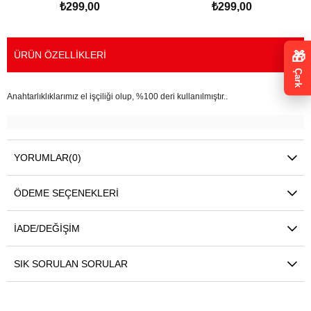
₺299,00
₺299,00
Anahtarlık
SEPETE EKLE
SEPETE EKLE
🎁
ÜRÜN ÖZELLIKLERI
Çark
Anahtarlıklıklarımız el işçiliği olup, %100 deri kullanılmıştır..
YORUMLAR
(0)
ÖDEME SEÇENEKLERI
İADE/DEĞIŞIM
SIK SORULAN SORULAR