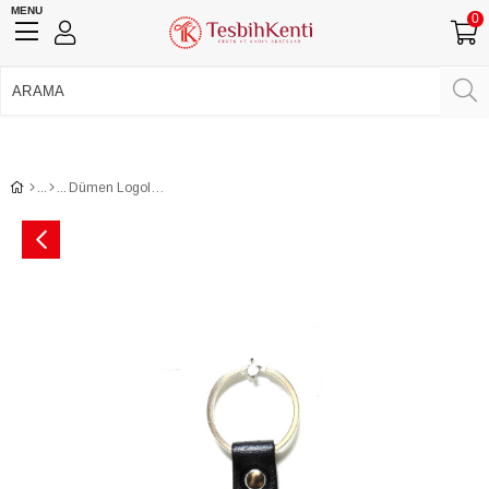
MENU
0
750 TL Üzeri Ücretsiz Kargo
•
Güvenli Ödeme
Üye Girişi
Üye Ol
Facebook İle Bağlan
Google İle Bağlan
Dümen Logolu Deri Anahtarlık