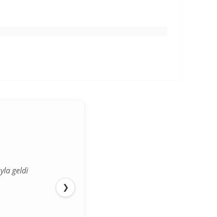
yla geldi
ediğimden
❯