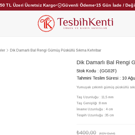
50 TL Üzeri Ücretsiz Kargo
•
Güvenli Ödeme
•
15 Gün İade / Değ
KEHRİBAR TESBİHLER
KUKA TESBİHLER
TOZ KE
KAMPANYALAR
DİĞER KATEGORİLER
ler
Dik Damarlı Bal Rengi Gümüş Püsküllü Sıkma Kehribar
Dik Damarlı Bal Rengi 
Stok Kodu
(GG02F)
Tahmini Teslim Süresi
:
10 Ağu
Yumuşak çekimli gümüş püsküllü sık
Taş Uzunluğu : 11,5 mm
Taş Genişliği :8 mm
İmame Uzunluğu : 4 cm
Tespih Uzunluğu :35 cm
₺400,00
(KDV Dahil)