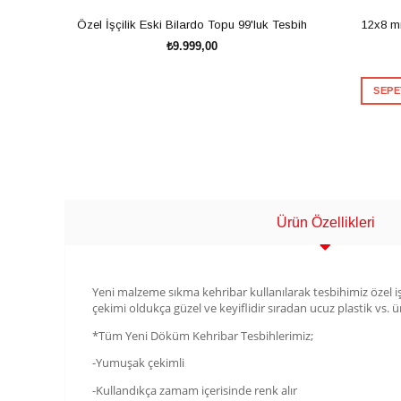
Özel İşçilik Eski Bilardo Topu 99'luk Tesbih
12x8 m
₺9.999,00
SEPE
SEPETE EKLE
Ürün Özellikleri
Yeni malzeme sıkma kehribar kullanılarak tesbihimiz özel iş
çekimi oldukça güzel ve keyiflidir sıradan ucuz plastik vs. 
*Tüm Yeni Döküm Kehribar Tesbihlerimiz;
-Yumuşak çekimli
-Kullandıkça zamam içerisinde renk alır