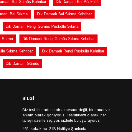
amarlı Bal Gümüş Kehribar
Dik Damarlı Bal Püsküllü
marlı Bal Sıkma
Dik Damarlı Bal Sıkma Kehribar
Dik Damarlı Rengi Gümüş Püsküllü Sıkma
ş Sıkma
Dik Damarlı Rengi Gümüş Sıkma Kehribar
llü Sıkma Kehribar
Dik Damarlı Rengi Püsküllü Kehribar
Dik Damarlı Gümüş
BİLGİ
Biz tesbihi sadece bir aksesuar değil, bir sanat ve
anlam olarak görüyoruz. Tesbihkenti olarak, her
taneyi özenle seçiyor, sizlerle buluşturuyoruz.
462. sokak no: 21B Haliliye Şanlıurfa