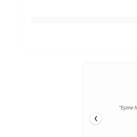
"Eşime h
"İlk def
❮