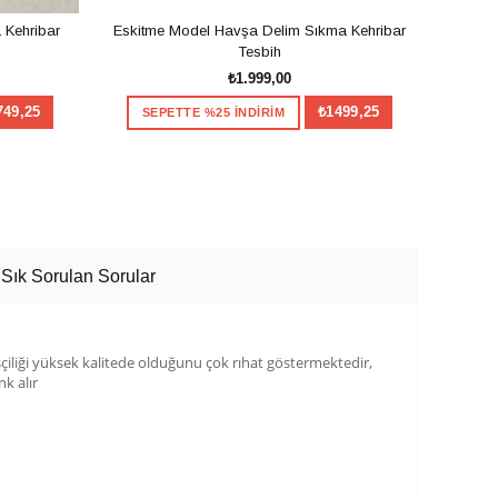
 Kehribar
Eskitme Model Havşa Delim Sıkma Kehribar
Havşa
Tesbih
₺1.999,00
749,25
₺1499,25
SEPETTE %25 İNDİRİM
SE
SEPETE EKLE
Sık Sorulan Sorular
işçiliği yüksek kalitede olduğunu çok rıhat göstermektedir,
k alır