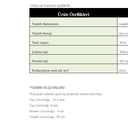
-Usta ve hatasız işçilikdir.
Ürün Özellikleri
Tesbih Malzemesi
katali
bal r
Tesbih Rengi
Tane sayısı
33 lü
Çekme tipi
Tekli v
925 a
Püskül tipi
Kullandıkça renk alır mı?
Evet
*TESBİH ÖLÇÜ BİLGİSİ
Yumuşak çekimli gümüş püsküllü sıkma kehribar
Taş Uzunluğu : 11,5 mm
Taş Genişliği :8 mm
İmame Uzunluğu : 4 cm
Tespih Uzunluğu :35 cm