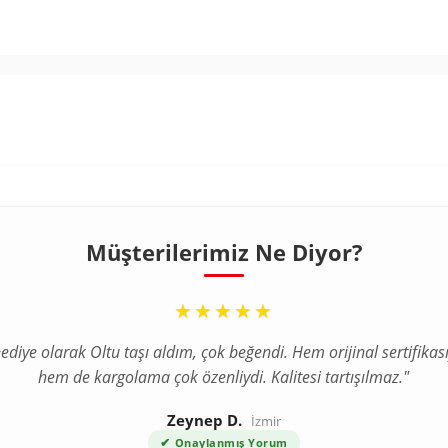
Müşterilerimiz Ne Diyor?
“
“
★★★★★
★★★★★
ediye olarak Oltu taşı aldım, çok beğendi. Hem orijinal sertifikası
a internetten tesbih aldım ve tereddütlerim vardı ama ürün bekl
hem de kargolama çok özenliydi. Kalitesi tartışılmaz."
çok daha kaliteli çıktı. Gümüş püskül detayı harika."
Zeynep D.
Ahmet T.
Bursa
İzmir
✔
✔
Onaylanmış Yorum
Onaylanmış Yorum