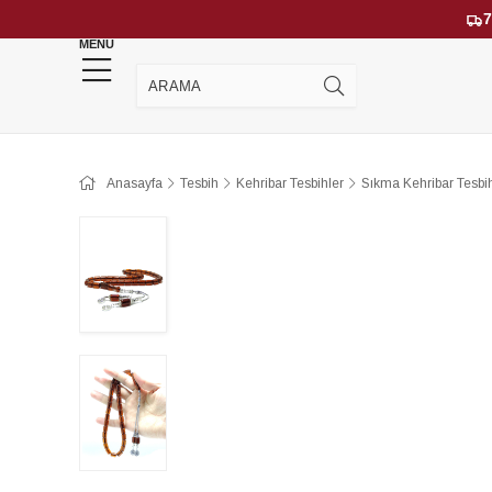
7
MENU
YENİ GELENLER
ÇOK SATANLAR
Anasayfa
Tesbih
Kehribar Tesbihler
Sıkma Kehribar Tesbih