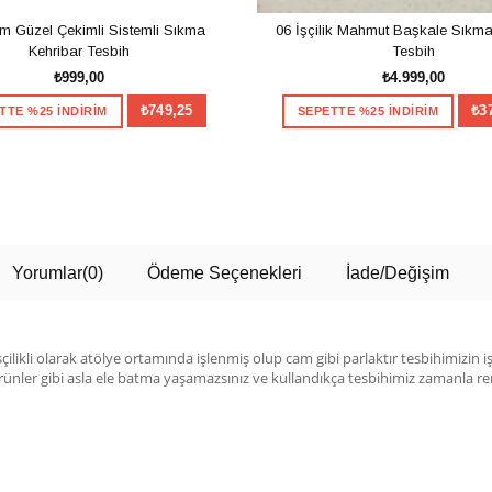
m Güzel Çekimli Sistemli Sıkma
06 İşçilik Mahmut Başkale Sıkma
Kehribar Tesbih
Tesbih
₺999,00
₺4.999,00
₺749,25
₺3
TTE %25 İNDİRİM
SEPETTE %25 İNDİRİM
SEPETE EKLE
SEPETE EKLE
Yorumlar
(0)
Ödeme Seçenekleri
İade/Değişim
çilikli olarak atölye ortamında işlenmiş olup cam gibi parlaktır tesbihimizin 
ürünler gibi asla ele batma yaşamazsınız ve kullandıkça tesbihimiz zamanla ren