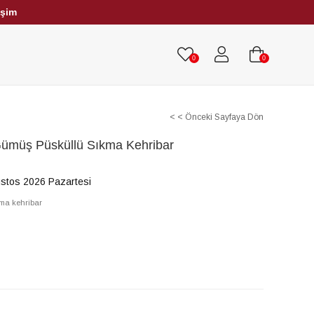
işim
HRİBAR TESBİHLER
TÜM TESBİHLER
0
0
< < Önceki Sayfaya Dön
Gümüş Püsküllü Sıkma Kehribar
stos 2026 Pazartesi
ma kehribar