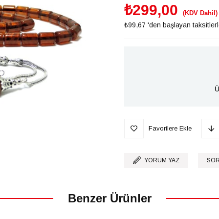
₺299,00
(KDV Dahil)
₺99,67
'den başlayan taksitler
Ü
Favorilere Ekle
YORUM YAZ
SOR
Benzer Ürünler