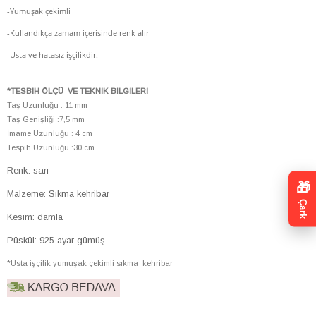
-Yumuşak çekimli
-Kullandıkça zamam içerisinde renk alır
-Usta ve hatasız işçilikdir.
*TESBİH ÖLÇÜ VE TEKNİK BİLGİLERİ
Taş Uzunluğu : 11 mm
Taş Genişliği :7,5 mm
İmame Uzunluğu : 4 cm
Tespih Uzunluğu :30 cm
Renk: sarı
🎁
Malzeme: Sıkma kehribar
Çark
Kesim: damla
Püskül: 925 ayar gümüş
*Usta işçilik yumuşak çekimli sıkma kehribar