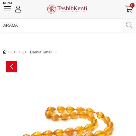
MENU
0
750 TL Üzeri Ücretsiz Kargo
•
Güvenli Ödeme
Üye Girişi
Üye Ol
Facebook İle Bağlan
Google İle Bağlan
Damla Taneli Gümüş Püsküllü Sıkma Kehribar