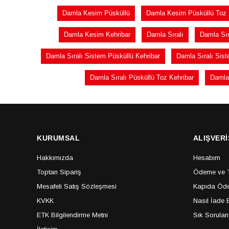
Damla Kesim Püsküllü
Damla Kesim Püsküllü Toz
Damla Kesim Kehribar
Damla Sıralı
Damla Sır
Damla Sıralı Sistem Püsküllü Kehribar
Damla Sıralı Sis
Damla Sıralı Püsküllü Toz Kehribar
Damla 
KURUMSAL
ALIŞVERİ
Hakkımızda
Hesabım
Toptan Sipariş
Ödeme ve Te
Mesafeli Satış Sözleşmesi
Kapıda Öde
KVKK
Nasıl İade E
ETK Bilgilendirme Metni
Sık Sorulan