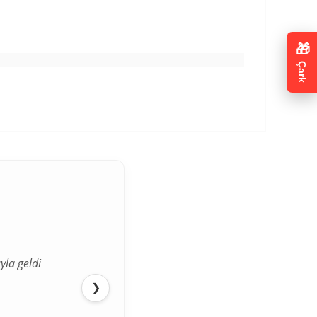
🎁
Çark
yla geldi
❯