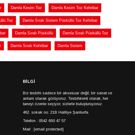
r
Damla Kesim Toz
Damla Kesim Toz Kehribar
üllü Toz
Damla Sıralı Sistem Püsküllü Toz Kehribar
bar
Damla Sıralı Püsküllü
Damla Sıralı Püsküllü Toz
r
Damla Sıralı Kehribar
Damla Sistem
BİLGİ
Biz tesbihi sadece bir aksesuar değil, bir sanat ve
anlam olarak görüyoruz. Tesbihkenti olarak, her
taneyi özenle seçiyor, sizlerle buluşturuyoruz.
462. sokak no: 21B Haliliye Şanlıurfa
Telefon : 0542 650 47 57
Mail :
[email protected]