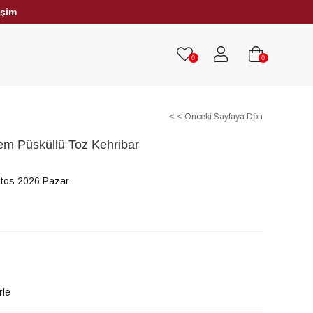
işim
HRİBAR TESBİHLER
TÜM TESBİHLER
0
0
< < Önceki Sayfaya Dön
em Püsküllü Toz Kehribar
tos 2026 Pazar
rle