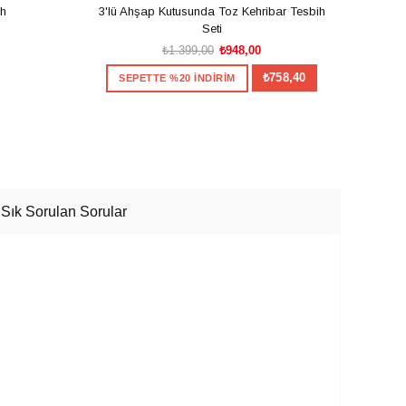
ih
3'lü Ahşap Kutusunda Toz Kehribar Tesbih
Usta İ
Seti
₺1.399,00
₺948,00
₺758,40
SEPETTE %20 İNDİRİM
S
SEPETE EKLE
Sık Sorulan Sorular