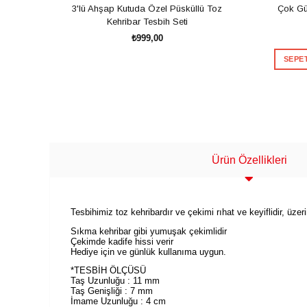
3'lü Ahşap Kutuda Özel Püsküllü Toz
Çok Gü
Kehribar Tesbih Seti
₺999,00
SEPET
SEPETE EKLE
Ürün Özellikleri
Tesbihimiz toz kehribardır ve çekimi rıhat ve keyiflidir, ü
Sıkma kehribar gibi yumuşak çekimlidir
Çekimde kadife hissi verir
Hediye için ve günlük kullanıma uygun.
*TESBİH ÖLÇÜSÜ
Taş Uzunluğu : 11 mm
Taş Genişliği : 7 mm
İmame Uzunluğu : 4 cm