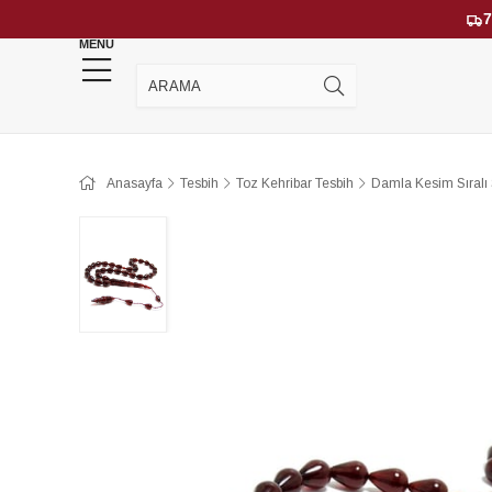
7
MENU
YENİ GELENLER
ÇOK SATANLAR
Anasayfa
Tesbih
Toz Kehribar Tesbih
Damla Kesim Sıralı 