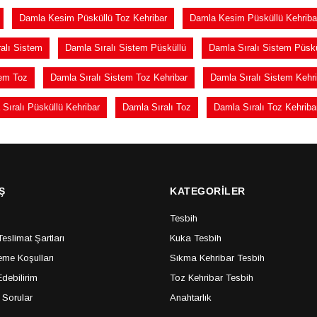
Damla Kesim Püsküllü Toz Kehribar
Damla Kesim Püsküllü Kehriba
alı Sistem
Damla Sıralı Sistem Püsküllü
Damla Sıralı Sistem Püsk
tem Toz
Damla Sıralı Sistem Toz Kehribar
Damla Sıralı Sistem Kehri
Sıralı Püsküllü Kehribar
Damla Sıralı Toz
Damla Sıralı Toz Kehriba
Ş
KATEGORİLER
Tesbih
slimat Şartları
Kuka Tesbih
me Koşulları
Sıkma Kehribar Tesbih
debilirim
Toz Kehribar Tesbih
 Sorular
Anahtarlık