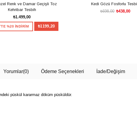
zel Renk ve Damar Geçişli Toz
Kedi Gözü Fosforlu Tesb
Kehribar Tesbih
₺698,00
₺438,00
₺1.499,00
₺1199,20
TE %20 İNDİRİM
SEPETE EKLE
SEPETE EKLE
Yorumlar
(0)
Ödeme Seçenekleri
İade/Değişim
zerindeki püskül kararmaz döküm püsküldür.