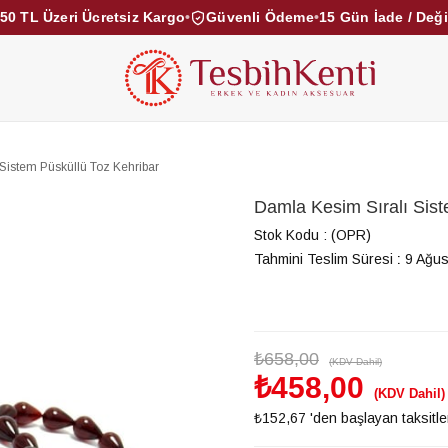
50 TL Üzeri Ücretsiz Kargo
•
Güvenli Ödeme
•
15 Gün İade / Değ
KEHRİBAR TESBİHLER
KUKA TESBİHLER
TOZ KE
KAMPANYALAR
DİĞER KATEGORİLER
Sistem Püsküllü Toz Kehribar
Damla Kesim Sıralı Sist
Stok Kodu
(OPR)
Tahmini Teslim Süresi
:
9 Ağus
₺658,00
(KDV Dahil)
₺458,00
(KDV Dahil)
₺152,67
'den başlayan taksitle