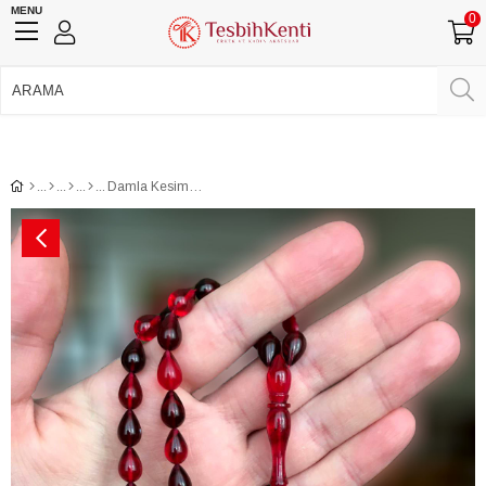
MENU
0
750 TL Üzeri Ücretsiz Kargo
•
Güvenli Ödeme
Üye Girişi
Üye Ol
Facebook İle Bağlan
Google İle Bağlan
Damla Kesim Gümüş Püsküllü Ateş Kehribar