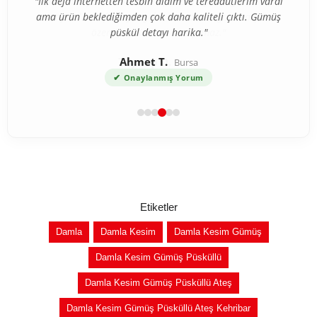
"İlk defa internetten tesbih aldım ve tereddütlerim vardı
ama ürün beklediğimden çok daha kaliteli çıktı. Gümüş
püskül detayı harika."
Ahmet T.
Bursa
✔
Onaylanmış Yorum
Etiketler
Damla
Damla Kesim
Damla Kesim Gümüş
Damla Kesim Gümüş Püsküllü
Damla Kesim Gümüş Püsküllü Ateş
Damla Kesim Gümüş Püsküllü Ateş Kehribar