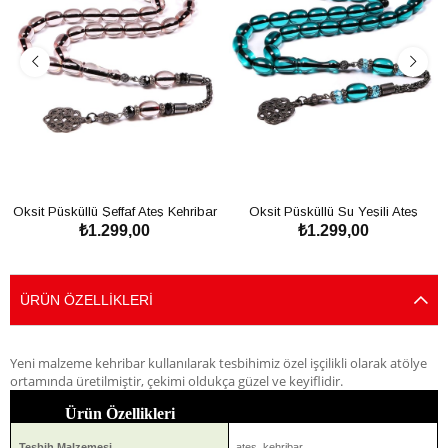
Oksit Püsküllü Şeffaf Ateş Kehribar
Oksit Püsküllü Su Yeşili Ateş
₺1.299,00
₺1.299,00
Tesbih
Kehribar Tesbih
SEPETE EKLE
SEPETE EKLE
ÜRÜN ÖZELLIKLERI
Yeni malzeme kehribar kullanılarak tesbihimiz özel işçilikli olarak atölye
ortamında üretilmiştir, çekimi oldukça güzel ve keyiflidir.
Ürün Özellikleri
Tesbih Malzemesi
ateş kehribar