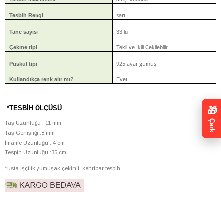
sarı
Tesbih Rengi
Tane sayısı
33 lü
Çekme tipi
Tekli ve İkili Çekilebilir
925 ayar gümüş
Püskül tipi
Kullandıkça renk alır mı?
Evet
*TESBİH ÖLÇÜSÜ
🎁
Çark
Taş Uzunluğu : 11 mm
Taş Genişliği :8 mm
İmame Uzunluğu : 4 cm
Tespih Uzunluğu :35 cm
*usta işçilik yumuşak çekimli kehribar tesbih