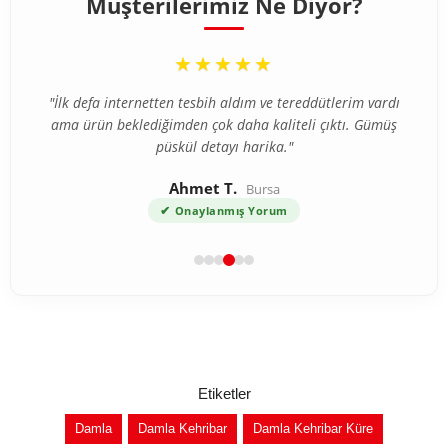
Müşterilerimiz Ne Diyor?
“
★★★★★
"İlk defa internetten tesbih aldım ve tereddütlerim vardı
ama ürün beklediğimden çok daha kaliteli çıktı. Gümüş
püskül detayı harika."
Ahmet T.
Bursa
✔
Onaylanmış Yorum
Etiketler
Damla
Damla Kehribar
Damla Kehribar Küre