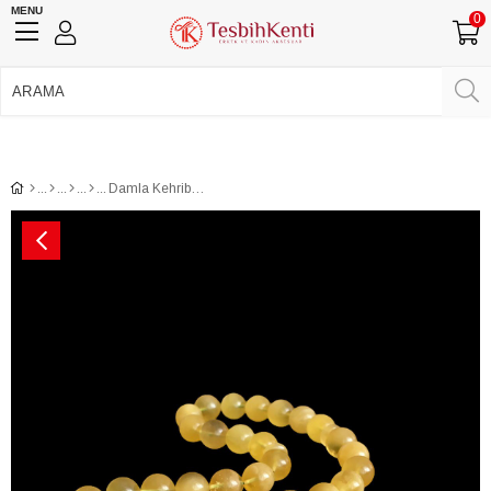
MENU
0
750 TL Üzeri Ücretsiz Kargo
•
Güvenli Ödeme
Üye Girişi
Üye Ol
Facebook İle Bağlan
Google İle Bağlan
Damla Kehribar Küre Taneli Gümüş Püsküllü