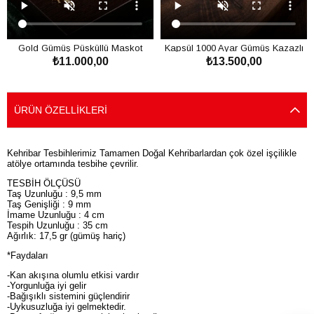
Gold Gümüş Püsküllü Maskot
Kapsül 1000 Ayar Gümüş Kazazlı
₺11.000,00
₺13.500,00
Kaya Damla Kehribar Tesbih
Damla Kehribar Tesbih
SEPETE EKLE
SEPETE EKLE
ÜRÜN ÖZELLIKLERI
Kehribar Tesbihlerimiz Tamamen Doğal Kehribarlardan çok özel işçilikle
atölye ortamında tesbihe çevrilir.
TESBİH ÖLÇÜSÜ
Taş Uzunluğu : 9,5 mm
Taş Genişliği : 9 mm
İmame Uzunluğu : 4 cm
Tespih Uzunluğu : 35 cm
Ağırlık: 17,5 gr (gümüş hariç)
*Faydaları
-Kan akışına olumlu etkisi vardır
-Yorgunluğa iyi gelir
-Bağışıklı sistemini güçlendirir
-Uykusuzluğa iyi gelmektedir.