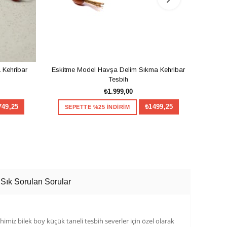
 Kehribar
Eskitme Model Havşa Delim Sıkma Kehribar
Havşa
Tesbih
₺1.999,00
749,25
₺1499,25
SEPETTE %25 İNDİRİM
SE
SEPETE EKLE
Sık Sorulan Sorular
himiz bilek boy küçük taneli tesbih severler için özel olarak