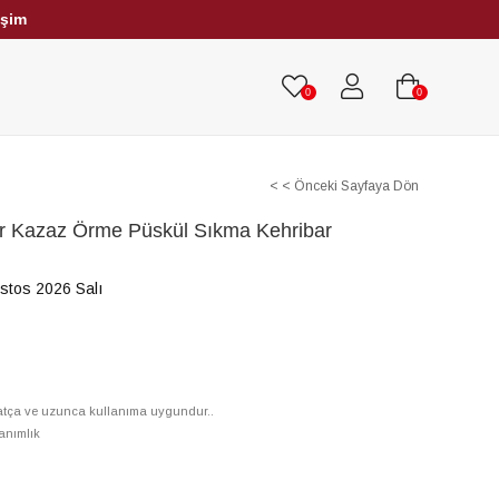
işim
HRİBAR TESBİHLER
TÜM TESBİHLER
0
0
< < Önceki Sayfaya Dön
ır Kazaz Örme Püskül Sıkma Kehribar
stos 2026 Salı
hatça ve uzunca kullanıma uygundur..
anımlık