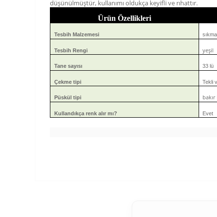
düşünülmüştür, kullanımı oldukça keyifli ve rıhattır.
Ürün Özellikleri
Tesbih Malzemesi
sıkma
yeşil
Tesbih Rengi
Tane sayısı
33 lü
Çekme tipi
Tekli v
bakır
Püskül tipi
Kullandıkça renk alır mı?
Evet