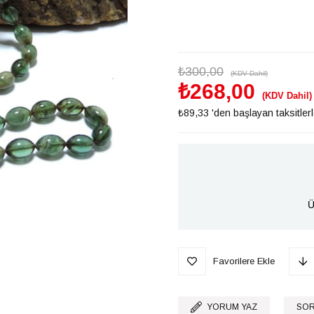
₺300,00
(KDV Dahil)
₺268,00
(KDV Dahil)
₺89,33
'den başlayan taksitler
Ü
Favorilere Ekle
YORUM YAZ
SOR