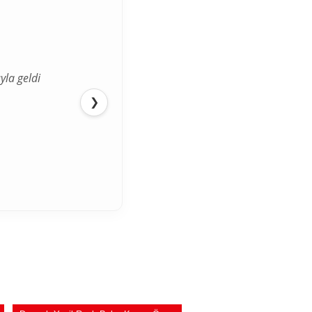
yla geldi
ediğimden
❯