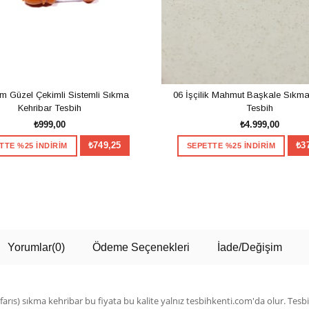
m Güzel Çekimli Sistemli Sıkma
06 İşçilik Mahmut Başkale Sıkma
Kehribar Tesbih
Tesbih
₺999,00
₺4.999,00
₺749,25
₺3
TTE %25 İNDİRİM
SEPETTE %25 İNDİRİM
SEPETE EKLE
SEPETE EKLE
Yorumlar
(0)
Ödeme Seçenekleri
İade/Değişim
farıs) sıkma kehribar bu fiyata bu kalite yalnız tesbihkenti.com'da olur. Tesbi