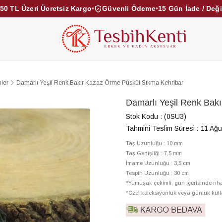
50 TL Üzeri Ücretsiz Kargo
•
Güvenli Ödeme
•
15 Gün İade / Değ
KEHRİBAR TESBİHLER
KUKA TESBİHLER
TOZ KE
KAMPANYALAR
DİĞER KATEGORİLER
ler
Damarlı Yeşil Renk Bakır Kazaz Örme Püskül Sıkma Kehribar
Damarlı Yeşil Renk Bak
Stok Kodu
(0SU3)
Tahmini Teslim Süresi
:
11 Ağu
Taş Uzunluğu : 10 mm
Taş Genişliği : 7,5 mm
İmame Uzunluğu : 3,5 cm
Tespih Uzunluğu : 30 cm
*Yumuşak çekimli, gün içerisinde rı
*Özel koleksiyonluk veya günlük kull