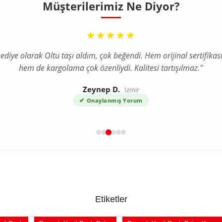
Müşterilerimiz Ne Diyor?
“
“
★★★★★
★★★★★
ediye olarak Oltu taşı aldım, çok beğendi. Hem orijinal sertifikası
a internetten tesbih aldım ve tereddütlerim vardı ama ürün bekl
hem de kargolama çok özenliydi. Kalitesi tartışılmaz."
çok daha kaliteli çıktı. Gümüş püskül detayı harika."
Zeynep D.
Ahmet T.
Bursa
İzmir
✔
✔
Onaylanmış Yorum
Onaylanmış Yorum
Etiketler