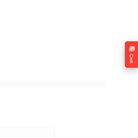
🎁
Çark