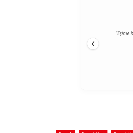
"Eşime h
"İlk def
❮