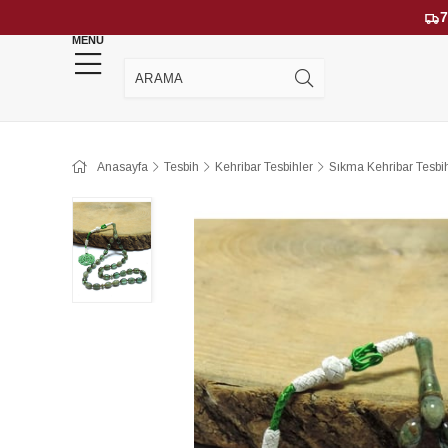
7
MENU
YENİ GELENLER
ÇOK SATANLAR
Anasayfa
Tesbih
Kehribar Tesbihler
Sıkma Kehribar Tesbih