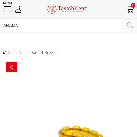
MENU
0
750 TL Üzeri Ücretsiz Kargo
•
Güvenli Ödeme
Üye Girişi
Üye Ol
Facebook İle Bağlan
Google İle Bağlan
Damarlı Beyzi Kesim Kazaz Püsküllü Sıkma Kehribar