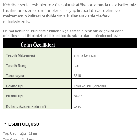
Kehribar serisi tesbihlerimiz özel olarak atölye ortamında usta işçilerimiz
tarafından özenle tüm taneleri el ile yapılır, parlatması delimi ve
malzeme'nin kalitesi tesbihlerimizi kullanarak sizlerde fark
ediceksinizdir..
Orjinal Kehribar ürünlerimiz kullandıkça zamanla renk alır ve çekimi daha
güzelleşir, tesbihlerimizi tesbihkenti logolu şık kutularda göndermekteyiz..
Ürün Özellikleri
Tesbih Malzemesi
sıkma kehribar
sarı
Tesbih Rengi
Tane sayısı
33 lü
Çekme tipi
Tekli ve İkili Çekilebilir
bakır
Püskül tipi
Kullandıkça renk alır mı?
Evet
*TESBİH ÖLÇÜSÜ
Taş Uzunluğu : 11 mm
Taş Genişliği :8 mm