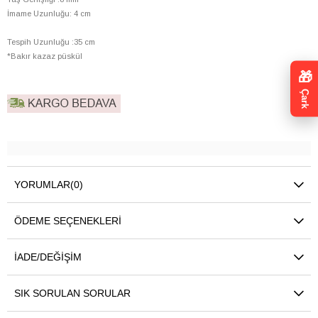
İmame Uzunluğu: 4 cm
Tespih Uzunluğu :35 cm
*Bakır kazaz püskül
🎁
Çark
YORUMLAR
(0)
ÖDEME SEÇENEKLERI
İADE/DEĞIŞIM
SIK SORULAN SORULAR