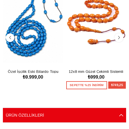
Özel İşçilik Eski Bilardo Topu
12x8 mm Güzel Çekimli Sistemli
₺9.999,00
₺999,00
99'luk Tesbih
Sıkma Kehribar Tesbih
SEPETE EKLE
₺749,25
SEPETTE %25 İNDİRİM
SEPETE EKLE
ÜRÜN ÖZELLIKLERI