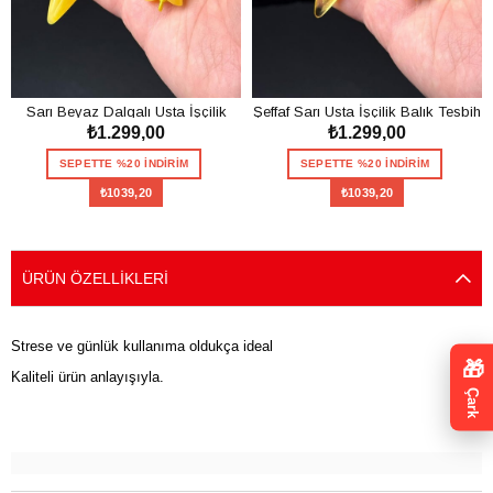
Sarı Beyaz Dalgalı Usta İşçilik
Şeffaf Sarı Usta İşçilik Balık Tesbih
₺1.299,00
₺1.299,00
Balık Tesbih
SEPETTE %20 İNDİRİM
SEPETTE %20 İNDİRİM
₺1039,20
₺1039,20
SEPETE EKLE
SEPETE EKLE
ÜRÜN ÖZELLIKLERI
Strese ve günlük kullanıma oldukça ideal
🎁
Kaliteli ürün anlayışıyla.
Çark