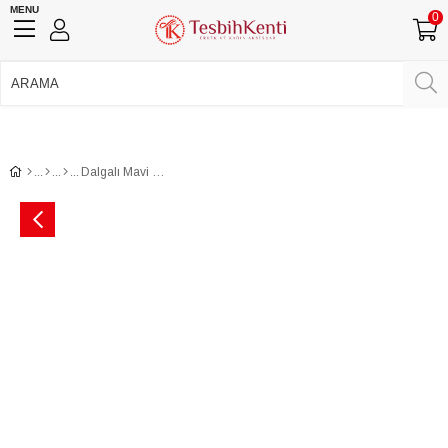
MENU
0
750 TL Üzeri Ücretsiz Kargo
•
Güvenli Ödeme
Üye Girişi
Üye Ol
Facebook İle Bağlan
Google İle Bağlan
Dalgalı Mavi Renk Balık Tesbih