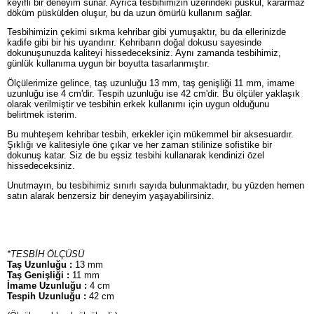
keyifli bir deneyim sunar. Ayrıca tesbihimizin üzerindeki püskül, kararmaz
döküm püskülden oluşur, bu da uzun ömürlü kullanım sağlar.
Tesbihimizin çekimi sıkma kehribar gibi yumuşaktır, bu da ellerinizde
kadife gibi bir his uyandırır. Kehribarın doğal dokusu sayesinde
dokunuşunuzda kaliteyi hissedeceksiniz. Aynı zamanda tesbihimiz,
günlük kullanıma uygun bir boyutta tasarlanmıştır.
Ölçülerimize gelince, taş uzunluğu 13 mm, taş genişliği 11 mm, imame
uzunluğu ise 4 cm'dir. Tespih uzunluğu ise 42 cm'dir. Bu ölçüler yaklaşık
olarak verilmiştir ve tesbihin erkek kullanımı için uygun olduğunu
belirtmek isterim.
Bu muhteşem kehribar tesbih, erkekler için mükemmel bir aksesuardır.
Şıklığı ve kalitesiyle öne çıkar ve her zaman stilinize sofistike bir
dokunuş katar. Siz de bu eşsiz tesbihi kullanarak kendinizi özel
hissedeceksiniz.
Unutmayın, bu tesbihimiz sınırlı sayıda bulunmaktadır, bu yüzden hemen
satın alarak benzersiz bir deneyim yaşayabilirsiniz.
*TESBİH ÖLÇÜSÜ
Taş Uzunluğu :
13 mm
Taş Genişliği :
11 mm
İmame Uzunluğu :
4 cm
Tespih Uzunluğu :
42 cm