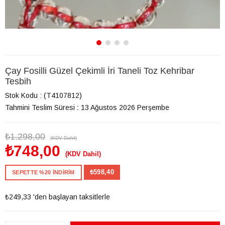
Çay Fosilli Güzel Çekimli İri Taneli Toz Kehribar
Tesbih
Stok Kodu
(T4107812)
Tahmini Teslim Süresi
:
13 Ağustos 2026 Perşembe
₺1.298,00
(KDV Dahil)
₺748,00
(KDV Dahil)
₺598,40
SEPETTE %20 İNDİRİM
₺249,33
'den başlayan taksitlerle