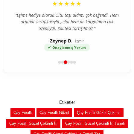
“
“
★★★★★
★★★★★
"İlk defa internetten tesbih aldım ve tereddütlerim vardı
"Eşime hediye olarak Oltu taşı aldım, çok beğendi. Hem
ama ürün beklediğimden çok daha kaliteli çıktı. Gümüş
orijinal sertifikasıyla geldi hem de kargolama çok
özenliydi. Kalitesi tartışılmaz."
püskül detayı harika."
Zeynep D.
Ahmet T.
Bursa
İzmir
✔
✔
Onaylanmış Yorum
Onaylanmış Yorum
Etiketler
Çay Fosilli
Çay Fosilli Güzel
Çay Fosilli Güzel Çekimli
Çay Fosilli Güzel Çekimli İri
Çay Fosilli Güzel Çekimli İri Taneli