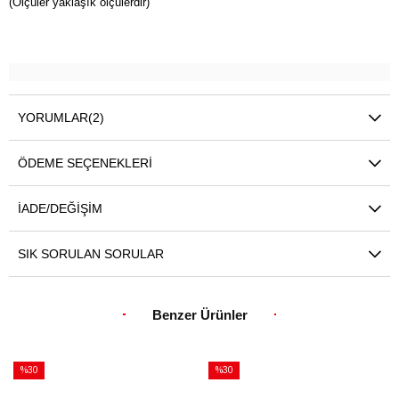
(Ölçüler yaklaşık ölçülerdir)
YORUMLAR
(2)
ÖDEME SEÇENEKLERI
İADE/DEĞIŞIM
SIK SORULAN SORULAR
Benzer Ürünler
%30
%30
İndirim
İndirim