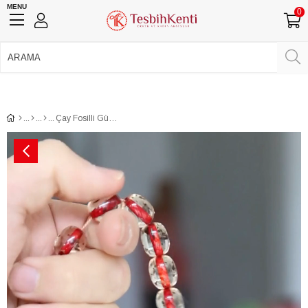
MENU
0
750 TL Üzeri Ücretsiz Kargo
•
Güvenli Ödeme
Üye Girişi
Üye Ol
Facebook İle Bağlan
Google İle Bağlan
Çay Fosilli Güzel Çekimli İri Taneli Toz Kehribar Tesbih