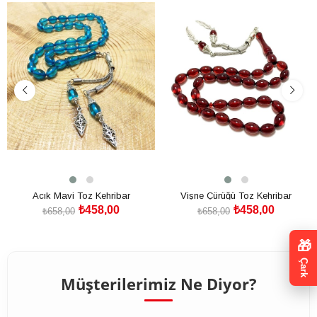
%30İndirim
%30İndirim
Acık Mavi Toz Kehribar
Vişne Çürüğü Toz Kehribar
₺458,00
₺458,00
₺658,00
₺658,00
SEPETE EKLE
SEPETE EKLE
🎁
Çark
Müşterilerimiz Ne Diyor?