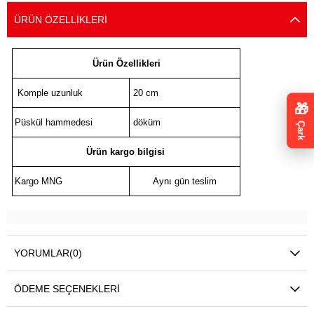
ÜRÜN ÖZELLIKLERI
Ürün Özellikleri
Komple uzunluk
20 cm
🎁
Püskül hammedesi
döküm
Çark
Ürün kargo bilgisi
Kargo MNG
Aynı gün teslim
YORUMLAR
(0)
ÖDEME SEÇENEKLERI