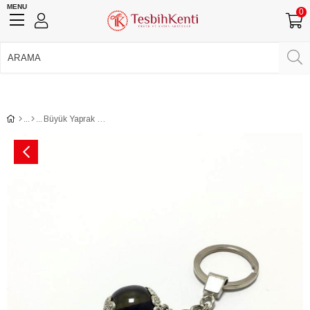
MENU
0
750 TL Üzeri Ücretsiz Kargo
•
Güvenli Ödeme
Üye Girişi
Üye Ol
Facebook İle Bağlan
Google İle Bağlan
Büyük Yaprak Püsküllü Anahtarlık