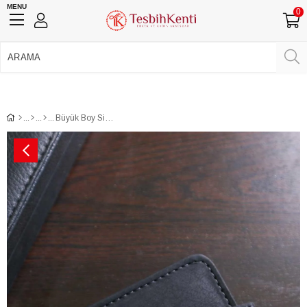
MENU
0
750 TL Üzeri Ücretsiz Kargo
•
Güvenli Ödeme
Üye Girişi
Üye Ol
Facebook İle Bağlan
Google İle Bağlan
Büyük Boy Siyah Renk Erkek Cüzdan