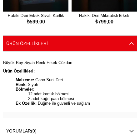
Hakiki Deri Erkek Siyah Kartlık
Hakiki Deri Mıknatıslı Erkek
₺599,00
₺799,00
Cüzdan
Kahverengi Kartlık Cüzdan
SEPETE EKLE
SEPETE EKLE
ÜRÜN ÖZELLIKLERI
Büyük Boy Siyah Renk Erkek Cüzdan
Ürün Özellikleri:
Malzeme:
Gano Suni Deri
Renk:
Siyah
Bölmeler:
12 adet kartlık bölmesi
2 adet kağıt para bölmesi
Ek Özellik:
Düğme ile güvenli ve sağlam
YORUMLAR
(0)