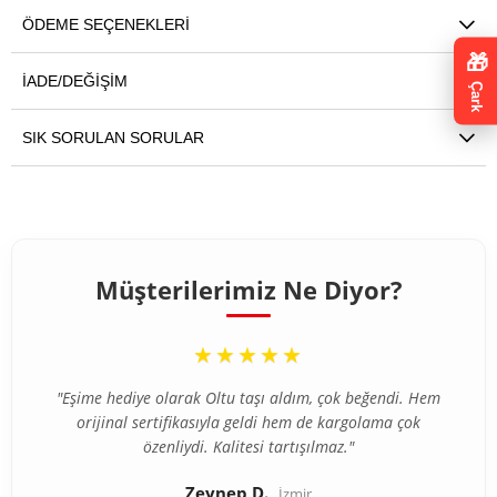
ÖDEME SEÇENEKLERI
🎁
İADE/DEĞIŞIM
Çark
SIK SORULAN SORULAR
Müşterilerimiz Ne Diyor?
“
★★★★★
"Eşime hediye olarak Oltu taşı aldım, çok beğendi. Hem
orijinal sertifikasıyla geldi hem de kargolama çok
özenliydi. Kalitesi tartışılmaz."
Zeynep D.
İzmir