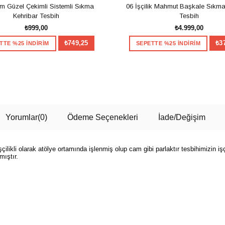
m Güzel Çekimli Sistemli Sıkma
06 İşçilik Mahmut Başkale Sıkma
Kehribar Tesbih
Tesbih
₺999,00
₺4.999,00
₺749,25
₺3
TTE %25 İNDİRİM
SEPETTE %25 İNDİRİM
SEPETE EKLE
SEPETE EKLE
Yorumlar
(0)
Ödeme Seçenekleri
İade/Değişim
likli olarak atölye ortamında işlenmiş olup cam gibi parlaktır tesbihimizin işçi
mıştır.