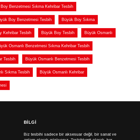
Boy Benzetmesi Sıkma Kehribar Tesbih
yük Boy Benzetmesi Tesbih
Büyük Boy Sıkma
 Kehribar Tesbih
Büyük Boy Tesbih
Büyük Osmanlı
yük Osmanlı Benzetmesi Sıkma Kehribar Tesbih
r Tesbih
Büyük Osmanlı Benzetmesi Tesbih
lı Sıkma Tesbih
Büyük Osmanlı Kehribar
mesi
BİLGİ
Biz tesbihi sadece bir aksesuar değil, bir sanat ve
anlam olarak görüyoruz. Tesbihkenti olarak, her