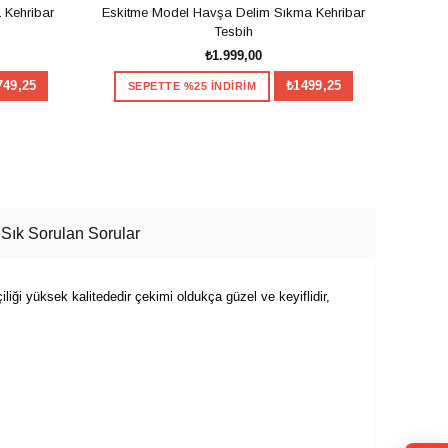
 Kehribar
Eskitme Model Havşa Delim Sıkma Kehribar
Havşa
Tesbih
₺1.999,00
749,25
₺1499,25
SEPETTE %25 İNDİRİM
SE
SEPETE EKLE
Sık Sorulan Sorular
liği yüksek kalitededir çekimi oldukça güzel ve keyiflidir,