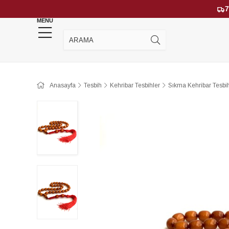
7
MENU
YENİ GELENLER
ÇOK SATANLAR
Anasayfa
Tesbih
Kehribar Tesbihler
Sıkma Kehribar Tesbih