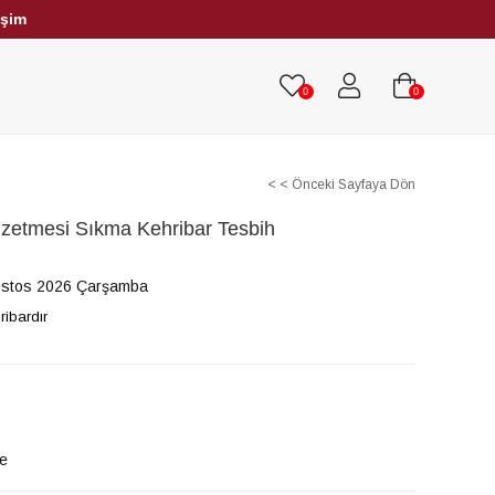
işim
HRİBAR TESBİHLER
TÜM TESBİHLER
0
0
< < Önceki Sayfaya Dön
zetmesi Sıkma Kehribar Tesbih
ustos 2026 Çarşamba
ibardır
le