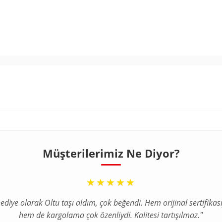
Müşterilerimiz Ne Diyor?
“
“
★★★★★
★★★★★
ediye olarak Oltu taşı aldım, çok beğendi. Hem orijinal sertifikası
a internetten tesbih aldım ve tereddütlerim vardı ama ürün bekl
hem de kargolama çok özenliydi. Kalitesi tartışılmaz."
çok daha kaliteli çıktı. Gümüş püskül detayı harika."