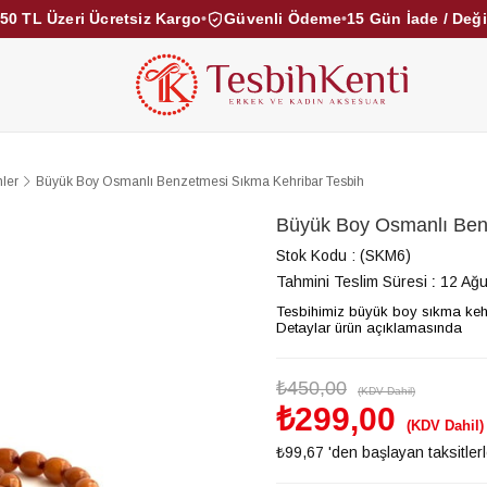
50 TL Üzeri Ücretsiz Kargo
•
Güvenli Ödeme
•
15 Gün İade / Değ
KEHRİBAR TESBİHLER
KUKA TESBİHLER
TOZ KE
KAMPANYALAR
DİĞER KATEGORİLER
ler
Büyük Boy Osmanlı Benzetmesi Sıkma Kehribar Tesbih
Büyük Boy Osmanlı Ben
Stok Kodu
(SKM6)
Tahmini Teslim Süresi
:
12 Ağ
Tesbihimiz büyük boy sıkma kehr
Detaylar ürün açıklamasında
₺450,00
(KDV Dahil)
₺299,00
(KDV Dahil)
₺99,67
'den başlayan taksitler