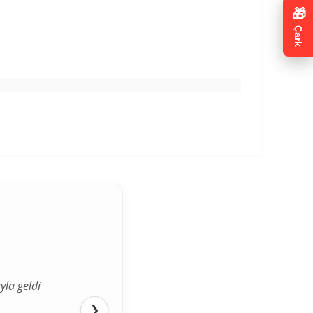
🎁
Çark
yla geldi
ediğimden
❯