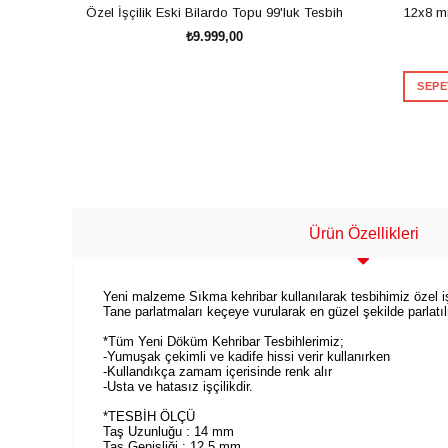
Özel İşçilik Eski Bilardo Topu 99'luk Tesbih
12x8 m
₺9.999,00
SEPE
SEPETE EKLE
Ürün Özellikleri
Yeni malzeme Sıkma kehribar kullanılarak tesbihimiz özel işçi
Tane parlatmaları keçeye vurularak en güzel şekilde parlatıl
*Tüm Yeni Döküm Kehribar Tesbihlerimiz;
-Yumuşak çekimli ve kadife hissi verir kullanırken
-Kullandıkça zamam içerisinde renk alır
-Usta ve hatasız işçilikdir.
*TESBİH ÖLÇÜ
Taş Uzunluğu : 14 mm
Taş Genişliği : 12,5 mm