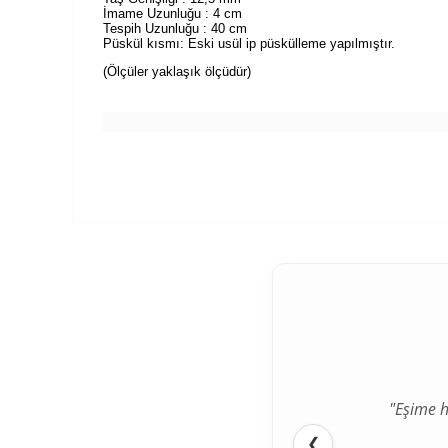
İmame Uzunluğu : 4 cm
Tespih Uzunluğu : 40 cm
Püskül kısmı: Eski usül ip püskülleme yapılmıştır.
(Ölçüler yaklaşık ölçüdür)
"Eşime h
"İlk def
❮