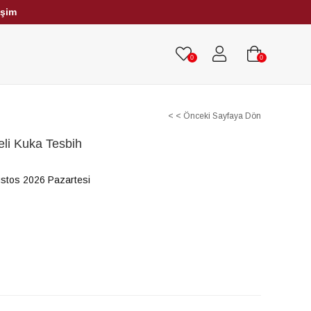
işim
HRİBAR TESBİHLER
TÜM TESBİHLER
0
0
< < Önceki Sayfaya Dön
li Kuka Tesbih
stos 2026 Pazartesi
m