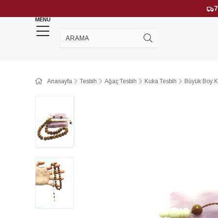
7
MENU
YENİ GELENLER
ÇOK SATANLAR
Anasayfa
Tesbih
Ağaç Tesbih
Kuka Tesbih
Büyük Boy K