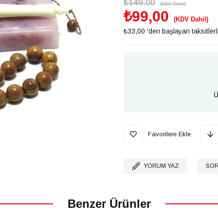
₺149,00
(KDV Dahil)
₺99,00
(KDV Dahil)
₺33,00
'den başlayan taksitler
Ü
Favorilere Ekle
YORUM YAZ
SOR
Benzer Ürünler