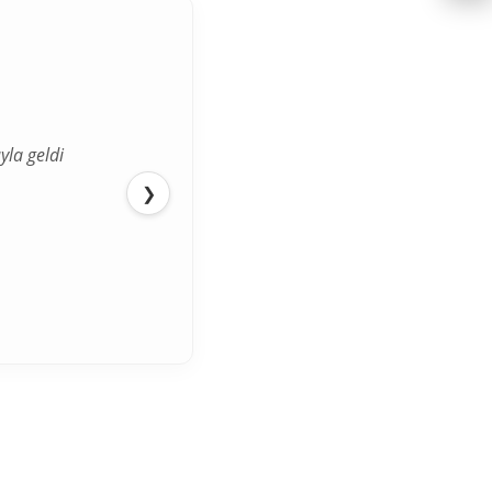
yla geldi
❯