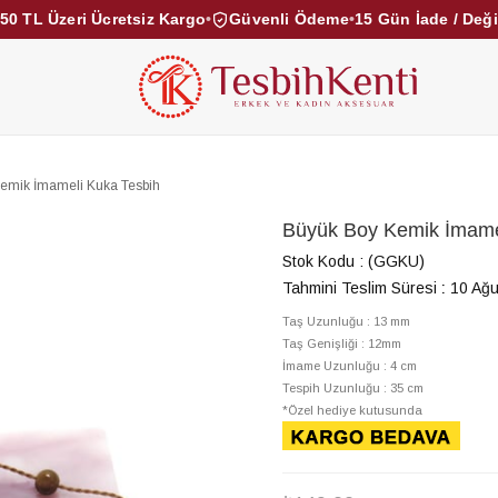
50 TL Üzeri Ücretsiz Kargo
•
Güvenli Ödeme
•
15 Gün İade / Değ
KEHRİBAR TESBİHLER
KUKA TESBİHLER
TOZ KE
KAMPANYALAR
DİĞER KATEGORİLER
emik İmameli Kuka Tesbih
Büyük Boy Kemik İmame
Stok Kodu
(GGKU)
Tahmini Teslim Süresi
:
10 Ağu
Taş Uzunluğu : 13 mm
Taş Genişliği : 12mm
İmame Uzunluğu : 4 c
Tespih Uzunluğu : 35 cm
*Özel hediye kutusunda