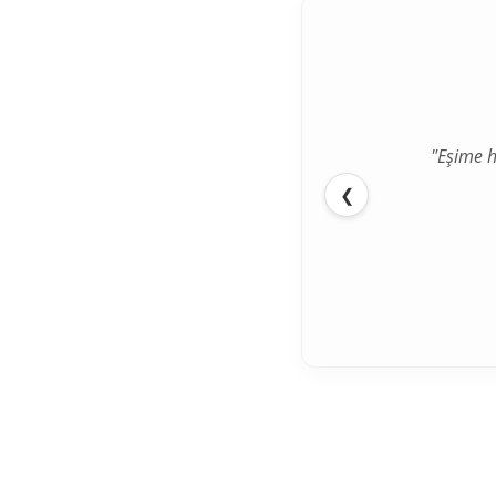
"Eşime h
❮