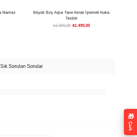
ka Namaz
Büyük Boy Arpa Tane Kınalı İşlemeli Kuka
Geom
Tesbih
₺1.999,00
₺1.499,00
SEPETE EKLE
Sık Sorulan Sorular
🎁
Çark