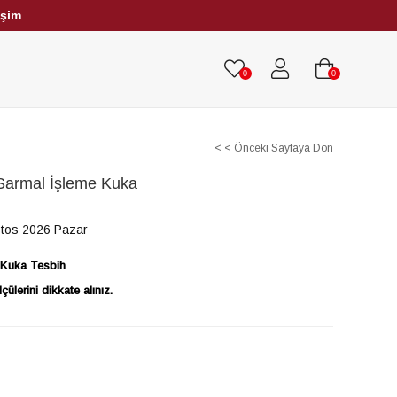
işim
HRİBAR TESBİHLER
TÜM TESBİHLER
0
0
< < Önceki Sayfaya Dön
 Sarmal İşleme Kuka
tos 2026 Pazar
e Kuka Tesbih
ülerini dikkate alınız.