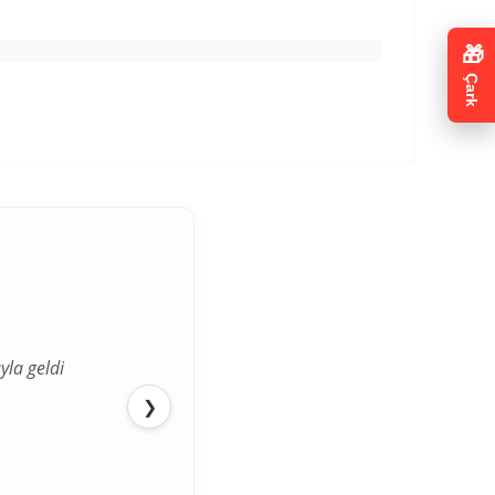
🎁
Çark
yla geldi
❯