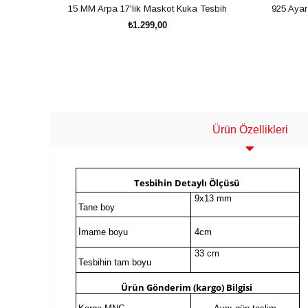
15 MM Arpa 17'lik Maskot Kuka Tesbih
925 Ayar
₺1.299,00
SEPETE EKLE
Ürün Özellikleri
Tesbihin Detaylı Ölçüsü
9x13 mm
Tane boy
İmame boyu
4
cm
33 cm
Tesbihin tam boyu
Ürün Gönderim (kargo) Bilgis
i