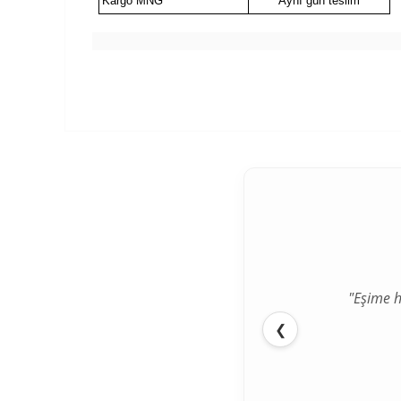
Kargo MNG
Aynı gün teslim
"Eşime h
❮