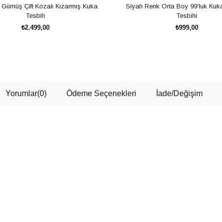
 Gümüş Çift Kozalı Kızarmış Kuka
Siyah Renk Orta Boy 99'luk Ku
Tesbih
Tesbihi
₺2.499,00
₺999,00
SEPETE EKLE
SEPETE EKLE
Yorumlar
(0)
Ödeme Seçenekleri
İade/Değişim