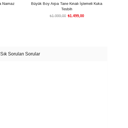
ka Namaz
Büyük Boy Arpa Tane Kınalı İşlemeli Kuka
Geom
Tesbih
₺1.999,00
₺1.499,00
SEPETE EKLE
Sık Sorulan Sorular