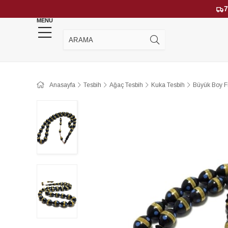
7
MENU
YENİ GELENLER
ÇOK SATANLAR
Anasayfa
Tesbih
Ağaç Tesbih
Kuka Tesbih
Büyük Boy F