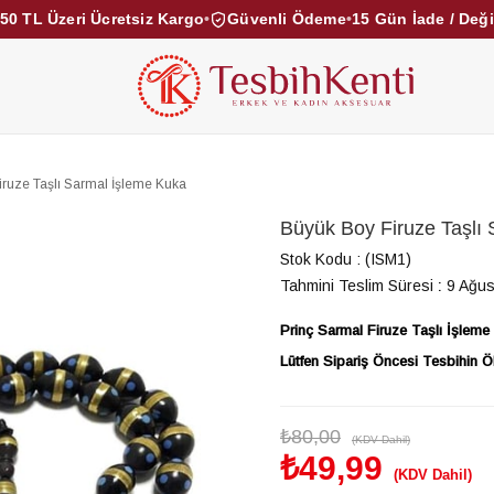
50 TL Üzeri Ücretsiz Kargo
•
Güvenli Ödeme
•
15 Gün İade / Değ
KEHRİBAR TESBİHLER
KUKA TESBİHLER
TOZ KE
KAMPANYALAR
DİĞER KATEGORİLER
iruze Taşlı Sarmal İşleme Kuka
Büyük Boy Firuze Taşlı
Stok Kodu
(ISM1)
Tahmini Teslim Süresi
:
9 Ağus
Prinç Sarmal Firuze Taşlı İşlem
Lütfen Sipariş Öncesi Tesbihin Ölç
₺80,00
(KDV Dahil)
₺49,99
(KDV Dahil)