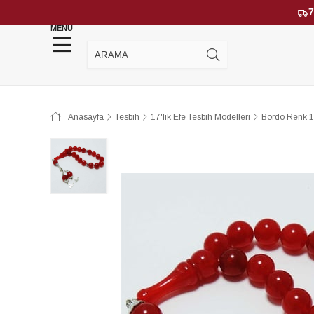
7
MENU
YENİ GELENLER
ÇOK SATANLAR
Anasayfa
Tesbih
17'lik Efe Tesbih Modelleri
Bordo Renk 17