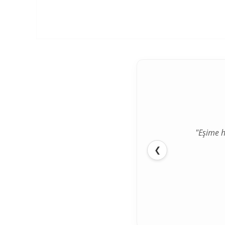
"Eşime h
❮