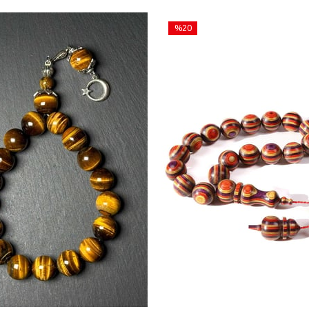
%20
İndirim
%20İndirim