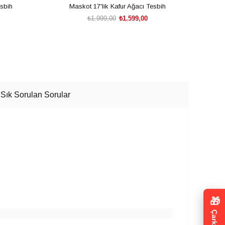
esbih
Maskot 17'lik Kafur Ağacı Tesbih
₺1.999,00
₺1.599,00
SEPETE EKLE
Sık Sorulan Sorular
🎁
Çark