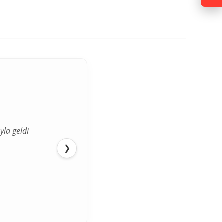
yla geldi
❯