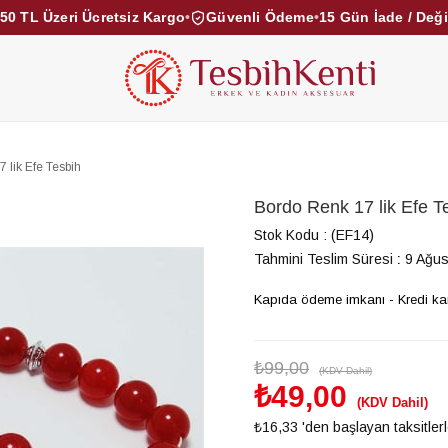
50 TL Üzeri Ücretsiz Kargo
•
Güvenli Ödeme
•
15 Gün İade / Değ
KEHRİBAR TESBİHLER
KUKA TESBİHLER
TOZ KE
KAMPANYALAR
DİĞER KATEGORİLER
 lik Efe Tesbih
Bordo Renk 17 lik Efe T
Stok Kodu
(EF14)
Tahmini Teslim Süresi
:
9 Ağus
Kapıda ödeme imkanı - Kredi kartı
₺99,00
(KDV Dahil)
₺49,00
(KDV Dahil)
₺16,33
'den başlayan taksitler