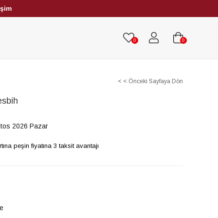
işim
HRİBAR TESBİHLER
TÜM TESBİHLER
0
0
< < Önceki Sayfaya Dön
esbih
tos 2026 Pazar
na peşin fiyatına 3 taksit avantajı
le