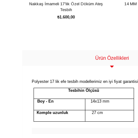
Nakkaş İmameli 17'lik Özel Döküm Ateş
14 MM 
Tesbih
₺1.600,00
SEPETE EKLE
Ürün Özellikleri
Polyester 17 lik efe tesbih modellerimiz en iyi fiyat garant
Tesbihin Ölçüsü
Boy - En
14x13 mm
Komple uzunluk
27 cm