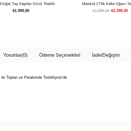
Doğal Taş Kaplan Gözü Tesbih
Maskot 17'lik Kafur Ağacı T
₺1.999,00
₺1.999,00
₺1.599,00
SEPETE EKLE
SEPETE EKLE
Yorumlar
(0)
Ödeme Seçenekleri
İade/Değişim
isi ile Toptan ve Perakende Tesbihçiniz'de