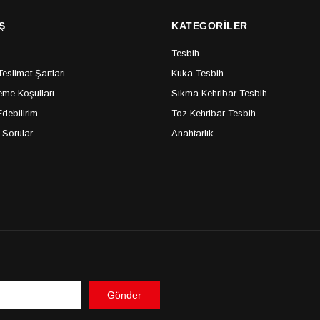
Ş
KATEGORİLER
Tesbih
slimat Şartları
Kuka Tesbih
me Koşulları
Sıkma Kehribar Tesbih
debilirim
Toz Kehribar Tesbih
 Sorular
Anahtarlık
Gönder