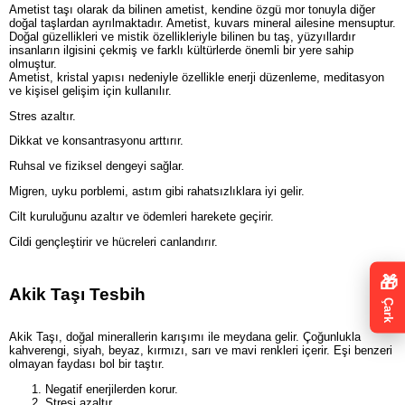
Ametist taşı olarak da bilinen ametist, kendine özgü mor tonuyla diğer
doğal taşlardan ayrılmaktadır. Ametist, kuvars mineral ailesine mensuptur.
Doğal güzellikleri ve mistik özellikleriyle bilinen bu taş, yüzyıllardır
insanların ilgisini çekmiş ve farklı kültürlerde önemli bir yere sahip
olmuştur.
Ametist, kristal yapısı nedeniyle özellikle enerji düzenleme, meditasyon
ve kişisel gelişim için kullanılır.
Stres azaltır.
Dikkat ve konsantrasyonu arttırır.
Ruhsal ve fiziksel dengeyi sağlar.
Migren, uyku porblemi, astım gibi rahatsızlıklara iyi gelir.
Cilt kuruluğunu azaltır ve ödemleri harekete geçirir.
Cildi gençleştirir ve hücreleri canlandırır.
🎁
Akik Taşı Tesbih
Çark
Akik Taşı, doğal minerallerin karışımı ile meydana gelir. Çoğunlukla
kahverengi, siyah, beyaz, kırmızı, sarı ve mavi renkleri içerir. Eşi benzeri
olmayan faydası bol bir taştır.
Negatif enerjilerden korur.
Stresi azaltır.