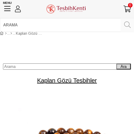
MENU
0
750 TL Üzeri Ücretsiz Kargo
•
Güvenli Ödeme
Kaplan Gözü Tesbihler
Üye Girişi
Üye Ol
Facebook İle Bağlan
Google İle Bağlan
Ara
Kaplan Gözü Tesbihler