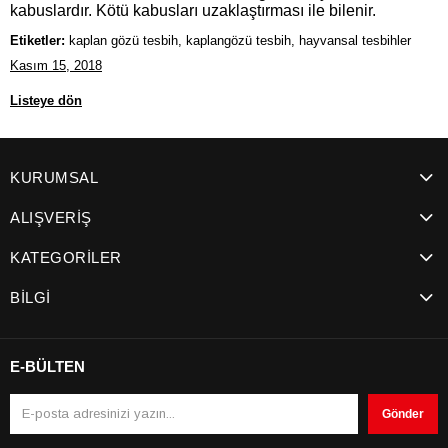
kabuslardır. Kötü kabusları uzaklaştırması ile bilenir.
Etiketler:
kaplan gözü tesbih, kaplangözü tesbih, hayvansal tesbihler
Kasım 15, 2018
Listeye dön
KURUMSAL
ALIŞVERİŞ
KATEGORİLER
BİLGİ
E-BÜLTEN
Gönder