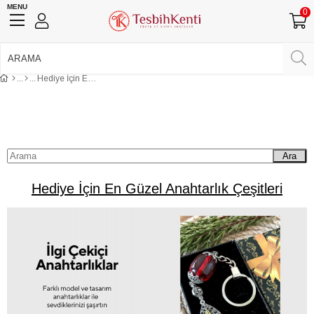
MENU
0
750 TL Üzeri Ücretsiz Kargo
•
Güvenli Ödeme
Hediye İçin En Güzel Anahtarlık Çeşitleri
Üye Girişi
Üye Ol
Facebook İle Bağlan
Google İle Bağlan
Ara
Hediye İçin En Güzel Anahtarlık Çeşitleri