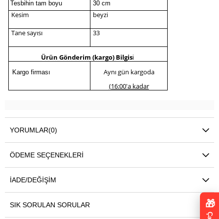
Tesbihin tam boyu
30 cm
Kesim
beyzi
Tane sayısı
33
Ürün Gönderim (kargo) Bilgis
i
Aynı gün kargoda
Kargo firması
(16:00'a kadar
YORUMLAR
(0)
ÖDEME SEÇENEKLERI
İADE/DEĞIŞIM
🎁
SIK SORULAN SORULAR
Çark