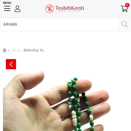
MENU
0
750 TL Üzeri Ücretsiz Kargo
•
Güvenli Ödeme
Üye Girişi
Üye Ol
Facebook İle Bağlan
Google İle Bağlan
Bilek Boy Yumuşak Çekimli Bilardo Topu Tesbih