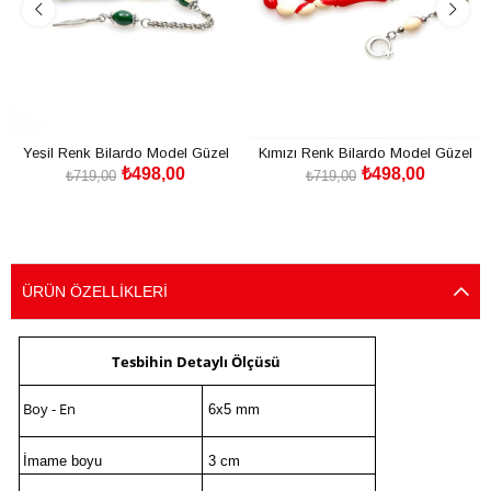
Yeşil Renk Bilardo Model Güzel
Kımızı Renk Bilardo Model Güzel
₺498,00
₺498,00
Çekimli Toz Kehribar Tesbih
Çekimli Toz Kehribar Tesbih
₺719,00
₺719,00
SEPETE EKLE
SEPETE EKLE
ÜRÜN ÖZELLIKLERI
Tesbihin Detaylı Ölçüsü
Boy - En
6x5 mm
İmame boyu
3 cm