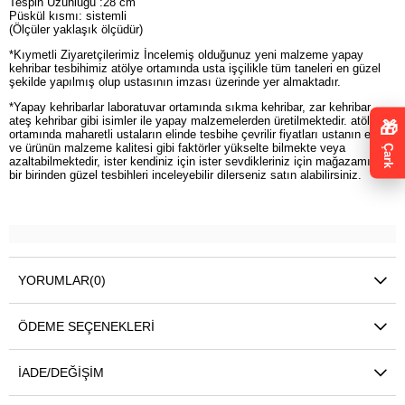
Tespih Uzunluğu :28 cm
Püskül kısmı: sistemli
(Ölçüler yaklaşık ölçüdür)
*Kıymetli Ziyaretçilerimiz İncelemiş olduğunuz yeni malzeme yapay
kehribar tesbihimiz atölye ortamında usta işçilikle tüm taneleri en güzel
şekilde yapılmış olup ustasının imzası üzerinde yer almaktadır.
*Yapay kehribarlar laboratuvar ortamında sıkma kehribar, zar kehribar,
ateş kehribar gibi isimler ile yapay malzemelerden üretilmektedir. atölye
🎁
ortamında maharetli ustaların elinde tesbihe çevrilir fiyatları ustanın emeği
ve ürünün malzeme kalitesi gibi faktörler yükselte bilmekte veya
Çark
azaltabilmektedir, ister kendiniz için ister sevdikleriniz için mağazamızda
bir birinden güzel tesbihleri inceleyebilir dilerseniz satın alabilirsiniz.
YORUMLAR
(0)
ÖDEME SEÇENEKLERI
İADE/DEĞIŞIM