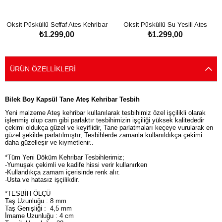
Oksit Püsküllü Şeffaf Ateş Kehribar
Oksit Püsküllü Su Yeşili Ateş
₺1.299,00
₺1.299,00
Tesbih
Kehribar Tesbih
SEPETE EKLE
SEPETE EKLE
ÜRÜN ÖZELLIKLERI
Bilek Boy Kapsül Tane Ateş Kehribar Tesbih
Yeni malzeme Ateş kehribar kullanılarak tesbihimiz özel işçilikli olarak
işlenmiş olup cam gibi parlaktır tesbihimizin işçiliği yüksek kalitededir
çekimi oldukça güzel ve keyiflidir, Tane parlatmaları keçeye vurularak en
güzel şekilde parlatılmıştır, Tesbihlerde zamanla kullanıldıkça çekimi
daha güzelleşir ve kiymetlenir..
*Tüm Yeni Döküm Kehribar Tesbihlerimiz;
-Yumuşak çekimli ve kadife hissi verir kullanırken
-Kullandıkça zamam içerisinde renk alır.
-Usta ve hatasız işçilikdir.
*TESBİH ÖLÇÜ
Taş Uzunluğu : 8 mm
Taş Genişliği : 4,5 mm
İmame Uzunluğu : 4 cm