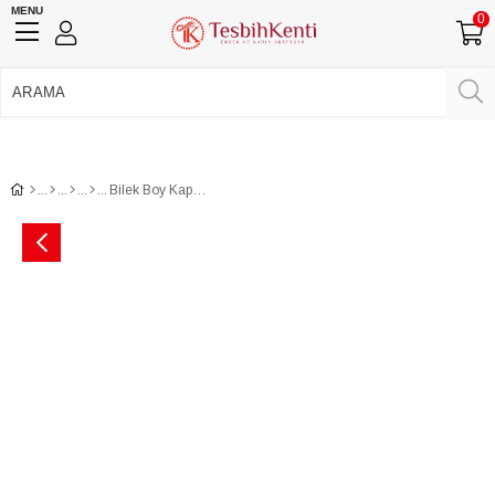
MENU
0
750 TL Üzeri Ücretsiz Kargo
•
Güvenli Ödeme
Üye Girişi
Üye Ol
Facebook İle Bağlan
Google İle Bağlan
Bilek Boy Kapsül Tane Ateş Kehribar Tesbih