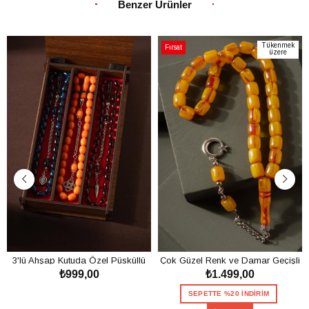
Benzer Ürünler
Tükenmek
Fırsat
üzere
Ürünü
3'lü Ahşap Kutuda Özel Püsküllü
Çok Güzel Renk ve Damar Geçişli
₺999,00
₺1.499,00
Toz Kehribar Tesbih Seti
Toz Kehribar Tesbih
SEPETE EKLE
SEPETTE %20 İNDİRİM