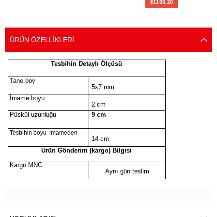
₺1199,20
SEPETE EKLE
ÜRÜN ÖZELLIKLERI
Tesbihin Detaylı Ölçüsü
Tane boy
5x7 mm
İmame boyu
2 cm
Püskül uzunluğu
9 cm
Tesbihin boyu imameden
14 cm
Ürün Gönderim (kargo) Bilgisi
Kargo MNG
Aynı gün teslim