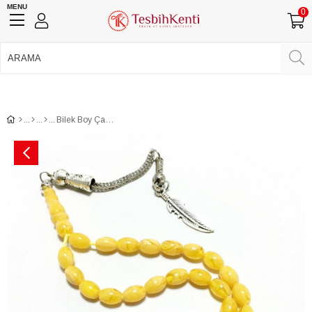
MENU
0
750 TL Üzeri Ücretsiz Kargo
•
Güvenli Ödeme
Üye Girişi
Üye Ol
Facebook İle Bağlan
Google İle Bağlan
Bilek Boy Çam Kokulu Toz Kehribar